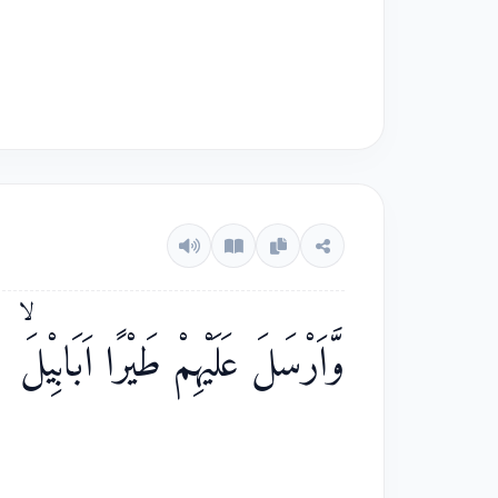
وَّاَرْسَلَ عَلَيْهِمْ طَيْرًا اَبَابِيْلَۙ