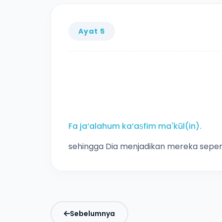
Ayat 5
Fa ja‘alahum ka‘aṣfim ma'kūl(in).
sehingga Dia menjadikan mereka seper
Sebelumnya