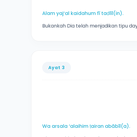
Alam yaj‘al kaidahum fī taḍlīl(in).
Bukankah Dia telah menjadikan tipu day
Ayat 3
Wa arsala ‘alaihim ṭairan abābīl(a).