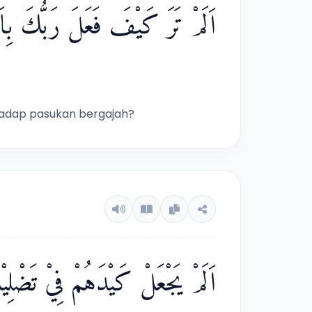
اَلَمْ تَرَ كَيْفَ فَعَلَ رَبُّكَ بِاَ
adap pasukan bergajah?
اَلَمْ يَجْعَلْ كَيْدَهُمْ فِيْ تَضْلِيْل