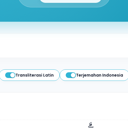
olongan surat-surat Makkiyyah, diturunkan sesudah surat Al 
ni, artinya
Transliterasi Latin
gajah
. Surat Al Fiil mengemukakan cerita pasuk
Terjemahan Indonesia
 Mekah. Peristiwa ini terjadi pada tahun Nabi Muhammad s.a.w