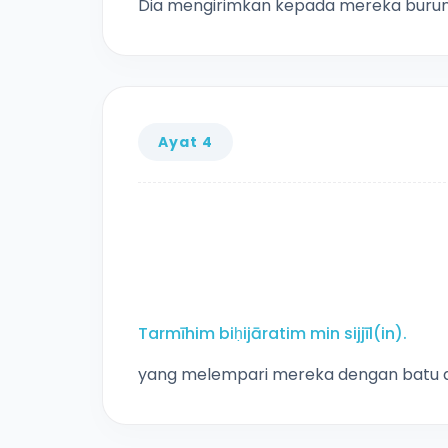
Dia mengirimkan kepada mereka bur
Ayat 4
Tarmīhim biḥijāratim min sijjīl(in).
yang melempari mereka dengan batu dar