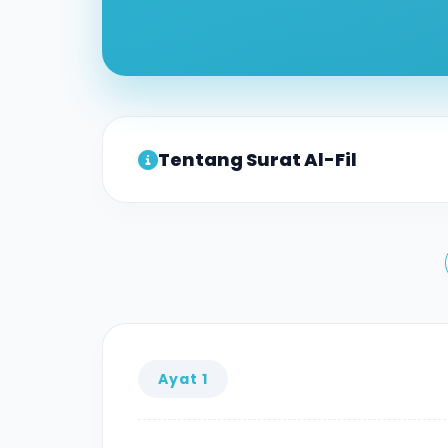
Tentang Surat Al-Fil
Surat ini terdiri atas 5 ayat, termasuk g
yang terdapat pada ayat pertama surat i
Abrahah yang ingin meruntuhkan Ka'bah di
Ayat 1