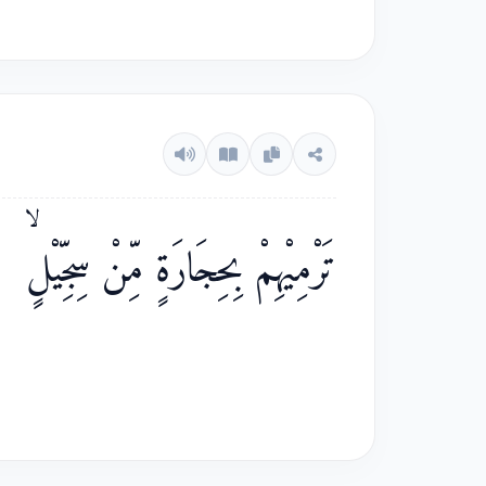
تَرْمِيْهِمْ بِحِجَارَةٍ مِّنْ سِجِّيْلٍۙ