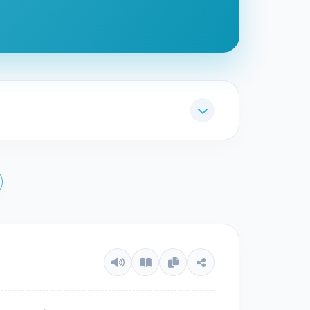
Kaafirun. Nama
Al Fiil
diambil dari kata
Al Fiil
an bergajah dari Yaman yang dipimpin oleh
. dilahirkan.