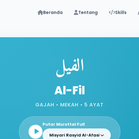
Beranda
Tentang
Skills
الفيل
Al-Fil
GAJAH • MEKAH • 5 AYAT
Putar Murottal Full
Misyari Rasyid Al-Afasi