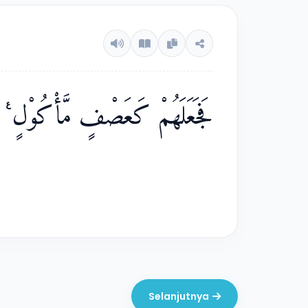
فَجَعَلَهُمْ كَعَصْفٍ مَّأْكُوْلٍ ࣖ
Selanjutnya