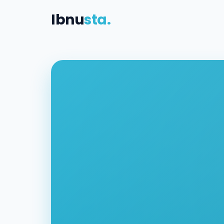
Ibnu
sta.