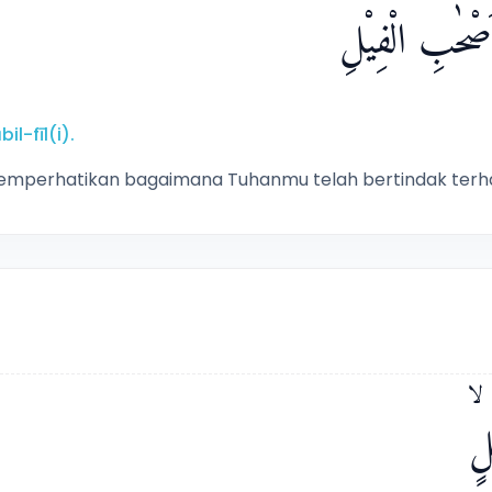
صْحٰبِ الْفِيْلِۗ
l-fīl(i).
mperhatikan bagaimana Tuhanmu telah bertindak terh
ٍۙ