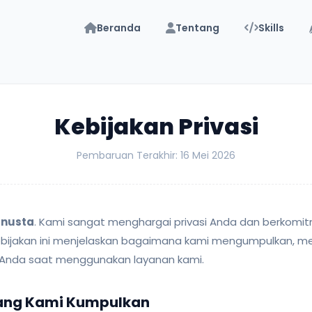
Beranda
Tentang
Skills
Kebijakan Privasi
Pembaruan Terakhir: 16 Mei 2026
bnusta
. Kami sangat menghargai privasi Anda dan berkomi
Kebijakan ini menjelaskan bagaimana kami mengumpulkan, 
i Anda saat menggunakan layanan kami.
 yang Kami Kumpulkan