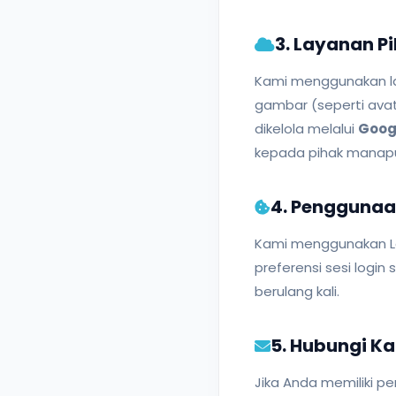
3. Layanan P
Kami menggunakan lay
gambar (seperti ava
dikelola melalui
Goog
kepada pihak manap
4. Penggunaa
Kami menggunakan L
preferensi sesi logi
berulang kali.
5. Hubungi K
Jika Anda memiliki pe