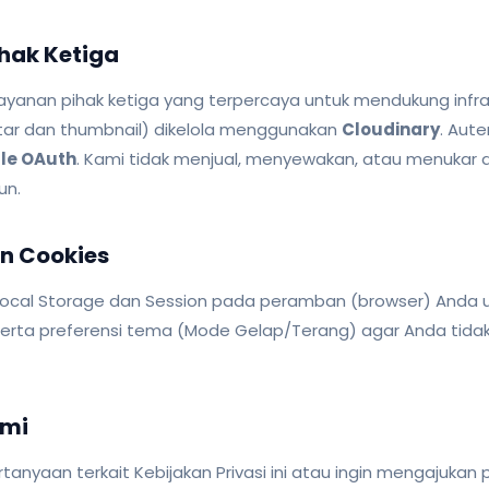
ihak Ketiga
anan pihak ketiga yang terpercaya untuk mendukung infras
tar dan thumbnail) dikelola menggunakan
Cloudinary
. Aut
le OAuth
. Kami tidak menjual, menyewakan, atau menukar 
un.
n Cookies
ocal Storage dan Session pada peramban (browser) Anda
n serta preferensi tema (Mode Gelap/Terang) agar Anda tid
ami
rtanyaan terkait Kebijakan Privasi ini atau ingin mengajuk