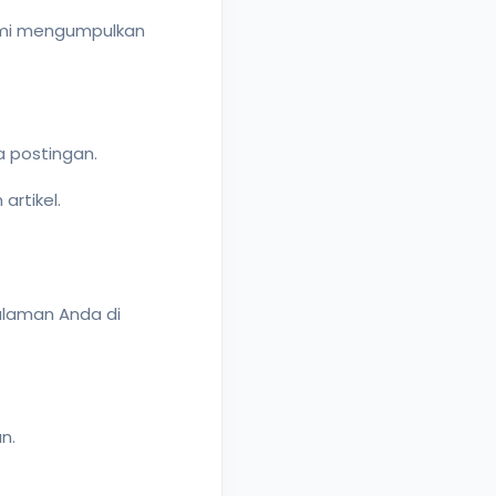
kami mengumpulkan
da postingan.
rtikel.
alaman Anda di
n.