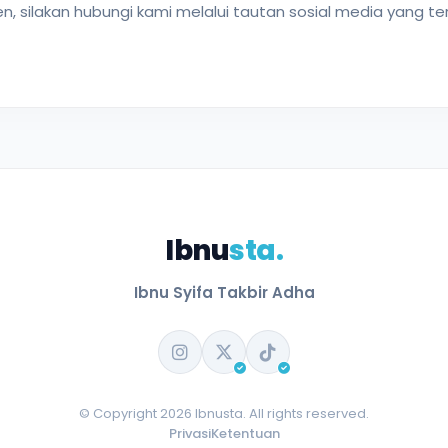
, silakan hubungi kami melalui tautan sosial media yang te
Ibnu
sta.
Ibnu Syifa Takbir Adha
© Copyright 2026 Ibnusta. All rights reserved.
Privasi
Ketentuan