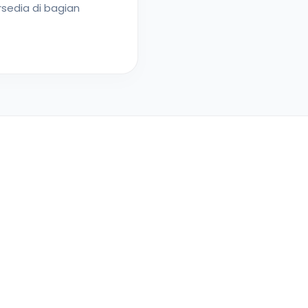
rsedia di bagian