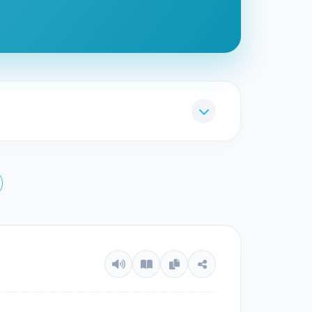
 Mu'minuun
, karena permulaan ayat ini
ereka di akhirat dan ketenteraman jiwa
d s.a.w.