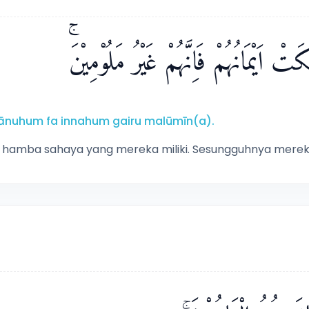
ْ اَيْمَانُهُمْ فَاِنَّهُمْ غَيْرُ مَلُوْمِيْنَۚ
imānuhum fa innahum gairu malūmīn(a).
tau hamba sahaya yang mereka miliki. Sesungguhnya merek