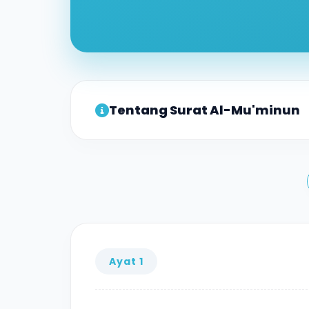
Tentang Surat Al-Mu'minun
Surat Al Mu'minuun terdiri atas 118 a
manerangkan bagaimana seharusnya sifa
mereka di dunia. Demikian tingginya sifat
Ayat 1