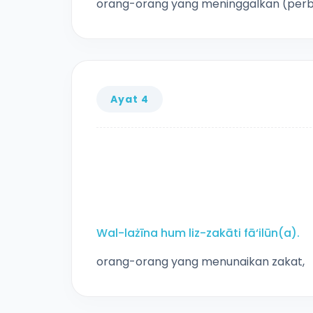
orang-orang yang meninggalkan (perb
Ayat 4
Wal-lażīna hum liz-zakāti fā‘ilūn(a).
orang-orang yang menunaikan zakat,