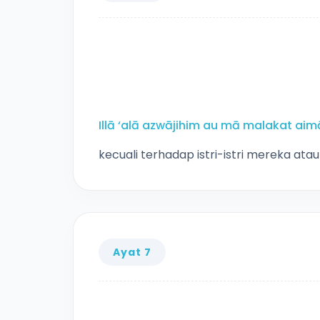
Illā ‘alā azwājihim au mā malakat a
kecuali terhadap istri-istri mereka a
Ayat 7