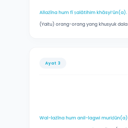
Allażīna hum fī ṣalātihim khāsyi‘ūn(a).
(Yaitu) orang-orang yang khusyuk dala
Ayat 3
Wal-lażīna hum anil-lagwi muriḍūn(a)