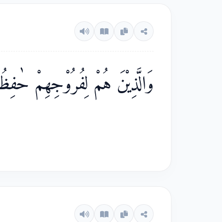
وَالَّذِيْنَ هُمْ لِفُرُوْجِهِمْ حٰفِظ ۙ