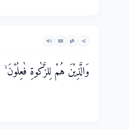
وَالَّذِيْنَ هُمْ لِلزَّكٰوةِ فٰعِلُوْنَ ۙ