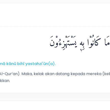
ا مَا كَانُوْا بِهٖ يَسْتَهْزِءُوْنَ
ā kānū bihī yastahzi'ūn(a).
l-Qur’an). Maka, kelak akan datang kepada mereka (ke
kkan.