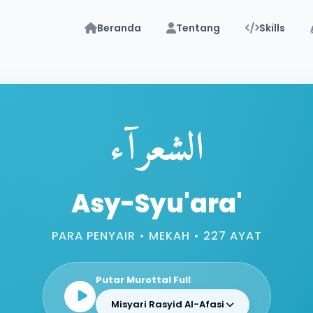
Beranda
Tentang
Skills
الشعراۤء
Asy-Syu'ara'
PARA PENYAIR • MEKAH • 227 AYAT
Putar Murottal Full
Misyari Rasyid Al-Afasi