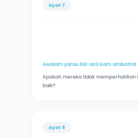
Ayat 7
Awalam yarau ilal-arḍi kam ambatnā fīh
Apakah mereka tidak memperhatikan b
baik?
Ayat 8