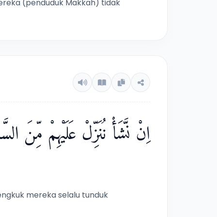
ereka (penduduk Makkah) tidak
اِنْ نَّشَأْ نُنَزِّلْ عَلَيْهِمْ مِّنَ الس
tengkuk mereka selalu tunduk