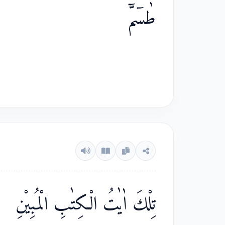
طٰسۤمّۤ
تِلْكَ اٰيٰتُ الْكِتٰبِ الْمُبِيْنِ