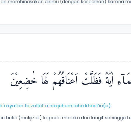
kan membinasakan dirimu (dengan kesedihan) karena m
َّمَاۤءِ اٰيَةً فَظَلَّتْ اَعْنَاقُهُمْ لَهَا خٰضِعِيْنَ
'i āyatan fa ẓallat a‘nāquhum lahā khāḍi‘īn(a).
an bukti (mukjizat) kepada mereka dari langit sehingga 