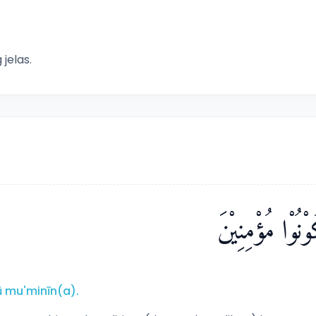
jelas.
نُوْا مُؤْمِنِيْنَ
ū mu'minīn(a).