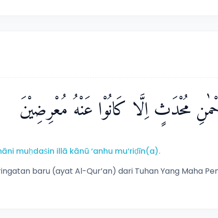
َّحْمٰنِ مُحْدَثٍ اِلَّا كَانُوْا عَنْهُ مُعْرِضِيْنَ
ni muḥdaṡin illā kānū ‘anhu mu‘riḍīn(a).
ngatan baru (ayat Al-Qur’an) dari Tuhan Yang Maha Peng