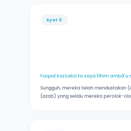
Ayat 6
Faqad każżabū fa saya'tīhim ambā'u m
Sungguh, mereka telah mendustakan (A
(azab) yang selalu mereka perolok-olo