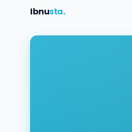
Ibnu
sta.