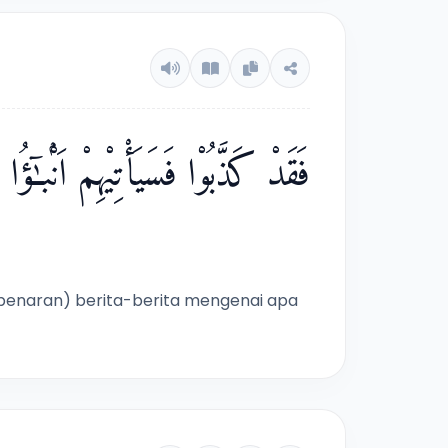
فَقَدْ كَذَّبُوْا فَسَيَأْتِيْهِمْ اَنْۢبـٰۤؤُ
benaran) berita-berita mengenai apa