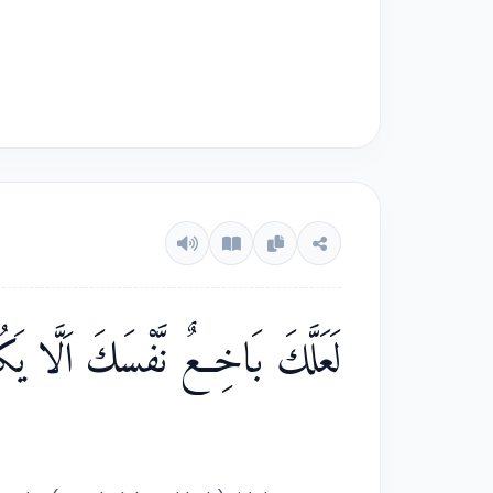
لَعَلَّكَ بَاخِعٌ نَّفْسَكَ اَلَّا يَكُوْ