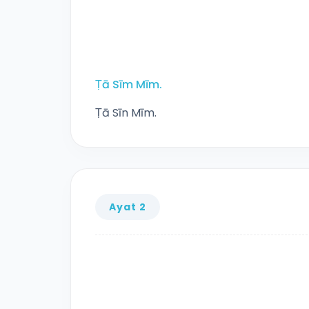
Ṭā Sīm Mīm.
Ṭā Sīn Mīm.
Ayat 2