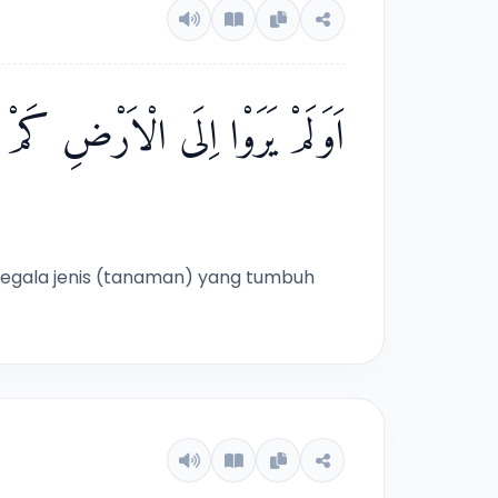
اَوَلَمْ يَرَوْا اِلَى الْاَرْضِ كَمْ اَن
egala jenis (tanaman) yang tumbuh