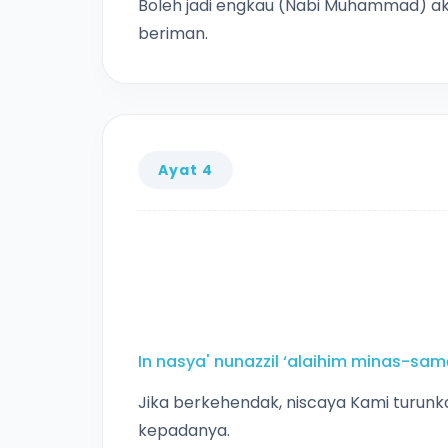
Boleh jadi engkau (Nabi Muhammad) a
beriman.
Ayat 4
In nasya' nunazzil ‘alaihim minas-samā
Jika berkehendak, niscaya Kami turunk
kepadanya.