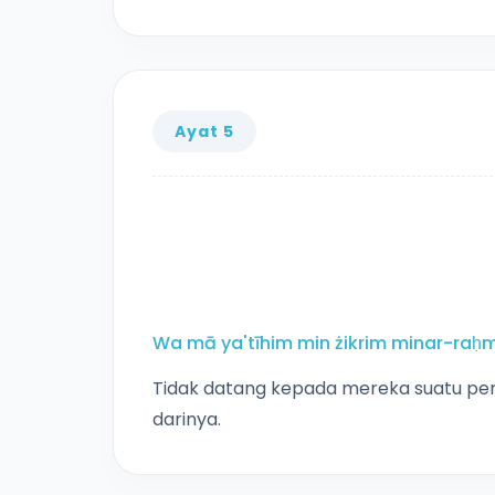
Ayat 5
Wa mā ya'tīhim min żikrim minar-raḥmā
Tidak datang kepada mereka suatu peri
darinya.