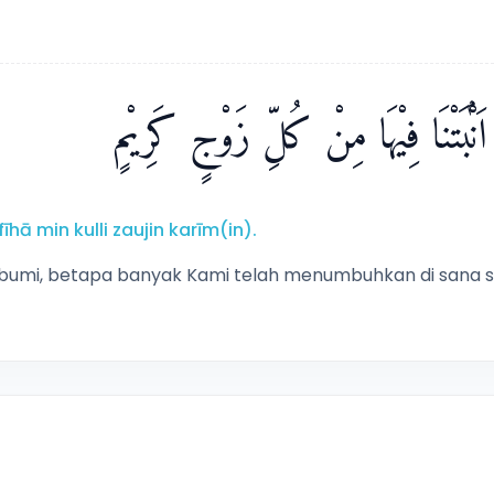
ْۢبَتْنَا فِيْهَا مِنْ كُلِّ زَوْجٍ كَرِيْمٍ
ā min kulli zaujin karīm(in).
umi, betapa banyak Kami telah menumbuhkan di sana s