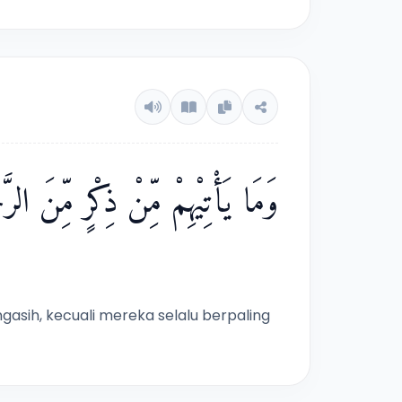
وَمَا يَأْتِيْهِمْ مِّنْ ذِكْرٍ مِّنَ الر
asih, kecuali mereka selalu berpaling