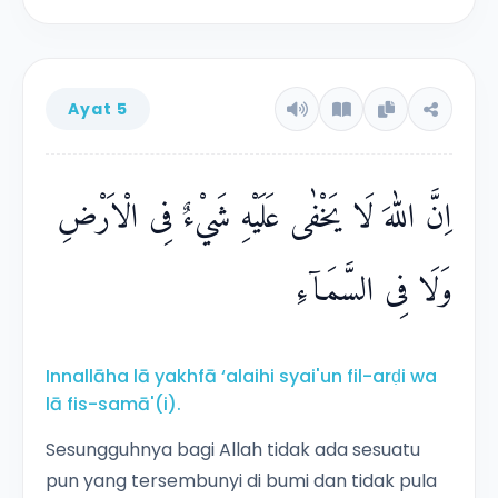
Ayat 5
اِنَّ اللّٰهَ لَا يَخْفٰى عَلَيْهِ شَيْءٌ فِى الْاَرْضِ
وَلَا فِى السَّمَاۤءِ
Innallāha lā yakhfā ‘alaihi syai'un fil-arḍi wa
lā fis-samā'(i).
Sesungguhnya bagi Allah tidak ada sesuatu
pun yang tersembunyi di bumi dan tidak pula