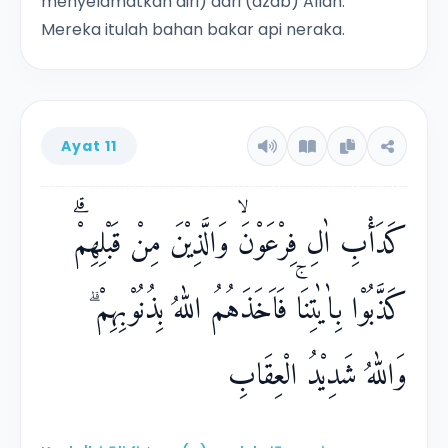
menyelamatkan diri) dari (azab) Allah.
Mereka itulah bahan bakar api neraka.
Ayat 11
كَدَأْبِ اٰلِ فِرْعَوْنَۙ وَالَّذِيْنَ مِنْ قَبْلِهِمْۗ
كَذَّبُوْا بِاٰيٰتِنَاۚ فَاَخَذَهُمُ اللّٰهُ بِذُنُوْبِهِمْ ۗ
وَاللّٰهُ شَدِيْدُ الْعِقَابِ