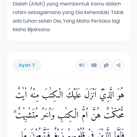
Dialah (Allah) yang membentuk kamu dalam
rahim sebagaimana yang Dia kehendaki. Tidak
ada tuhan selain Dia, Yang Maha Perkasa lagi
Maha Bijaksana.
Ayat 7
هُوَ الَّذِيْٓ اَنْزَلَ عَلَيْكَ الْكِتٰبَ مِنْهُ اٰيٰتٌ
مُّحْكَمٰتٌ هُنَّ اُمُّ الْكِتٰبِ وَاُخَرُ مُتَشٰبِهٰتٌ ۗ
فَاَمَّا الَّذِيْنَ فِيْ قُلُوْبِهِمْ زَيْغٌ فَيَتَّبِعُوْنَ مَا