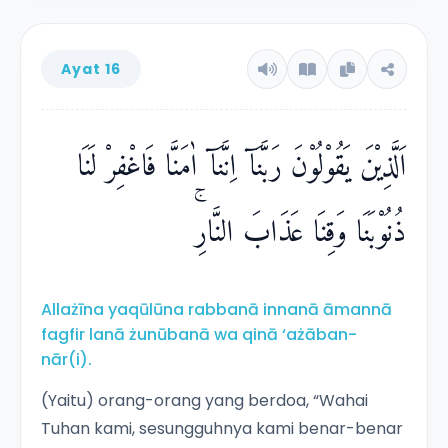
Ayat 16
اَلَّذِيْنَ يَقُوْلُوْنَ رَبَّنَآ اِنَّنَآ اٰمَنَّا فَاغْفِرْ لَنَا
ذُنُوْبَنَا وَقِنَا عَذَابَ النَّارِۚ
Allażīna yaqūlūna rabbanā innanā āmannā
fagfir lanā żunūbanā wa qinā ‘ażāban-
nār(i).
(Yaitu) orang-orang yang berdoa, “Wahai
Tuhan kami, sesungguhnya kami benar-benar