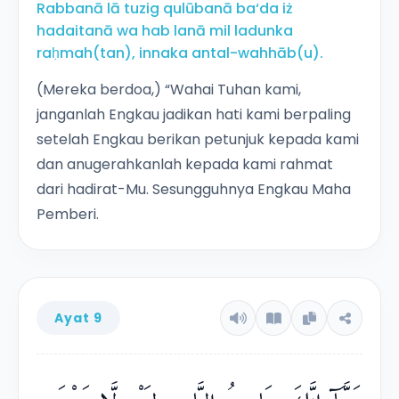
Rabbanā lā tuzig qulūbanā ba‘da iż
hadaitanā wa hab lanā mil ladunka
raḥmah(tan), innaka antal-wahhāb(u).
(Mereka berdoa,) “Wahai Tuhan kami,
janganlah Engkau jadikan hati kami berpaling
setelah Engkau berikan petunjuk kepada kami
dan anugerahkanlah kepada kami rahmat
dari hadirat-Mu. Sesungguhnya Engkau Maha
Pemberi.
Ayat 9