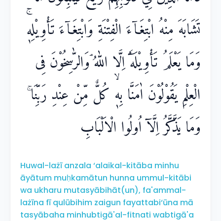
تَشَابَهَ مِنْهُ ابْتِغَاۤءَ الْفِتْنَةِ وَابْتِغَاۤءَ تَأْوِيْلِهٖۚ
وَمَا يَعْلَمُ تَأْوِيْلَهٗٓ اِلَّا اللّٰهُ ۘوَالرّٰسِخُوْنَ فِى
الْعِلْمِ يَقُوْلُوْنَ اٰمَنَّا بِهٖۙ كُلٌّ مِّنْ عِنْدِ رَبِّنَا ۚ
وَمَا يَذَّكَّرُ اِلَّآ اُولُوا الْاَلْبَابِ
Huwal-lażī anzala ‘alaikal-kitāba minhu
āyātum muḥkamātun hunna ummul-kitābi
wa ukharu mutasyābihāt(un), fa'ammal-
lażīna fī qulūbihim zaigun fayattabi‘ūna mā
tasyābaha minhubtigā'al-fitnati wabtigā'a