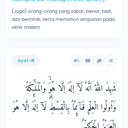
(Juga) orang-orang yang sabar, benar, taat,
dan berinfak, serta memohon ampunan pada
akhir malam.
Ayat 18
شَهِدَ اللّٰهُ اَنَّهٗ لَآ اِلٰهَ اِلَّا هُوَۙ وَالْمَلٰۤىِٕكَةُ
وَاُولُوا الْعِلْمِ قَاۤىِٕمًاۢ بِالْقِسْطِۗ لَآ اِلٰهَ اِلَّا هُوَ
الْعَزِيْزُ الْحَكِيْمُ