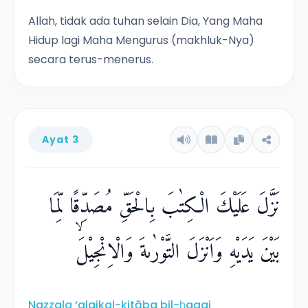
Allah, tidak ada tuhan selain Dia, Yang Maha
Hidup lagi Maha Mengurus (makhluk-Nya)
secara terus-menerus.
Ayat 3
نَزَّلَ عَلَيْكَ الْكِتٰبَ بِالْحَقِّ مُصَدِّقًا لِّمَا
بَيْنَ يَدَيْهِ وَاَنْزَلَ التَّوْرٰىةَ وَالْاِنْجِيْلَۙ
Nazzala ‘alaikal-kitāba bil-ḥaqqi