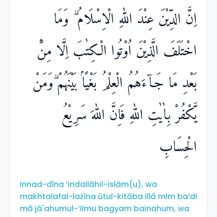
اِنَّ الدِّيْنَ عِنْدَ اللّٰهِ الْاِسْلَامُ ۗ وَمَا
اخْتَلَفَ الَّذِيْنَ اُوْتُوا الْكِتٰبَ اِلَّا مِنْۢ
بَعْدِ مَا جَاۤءَهُمُ الْعِلْمُ بَغْيًاۢ بَيْنَهُمْ ۗوَمَنْ
يَّكْفُرْ بِاٰيٰتِ اللّٰهِ فَاِنَّ اللّٰهَ سَرِيْعُ
الْحِسَابِ
Innad-dīna ‘indallāhil-islām(u), wa
makhtalafal-lażīna ūtul-kitāba illā mim ba‘di
mā jā'ahumul-‘ilmu bagyam bainahum, wa