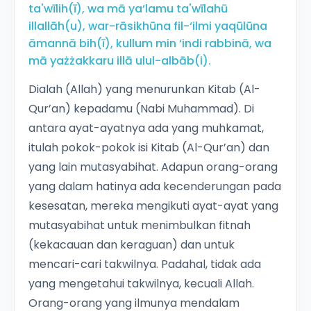
ta'wīlih(ī), wa mā ya‘lamu ta'wīlahū
illallāh(u), war-rāsikhūna fil-‘ilmi yaqūlūna
āmannā bih(ī), kullum min ‘indi rabbinā, wa
mā yażżakkaru illā ulul-albāb(i).
Dialah (Allah) yang menurunkan Kitab (Al-
Qur’an) kepadamu (Nabi Muhammad). Di
antara ayat-ayatnya ada yang muhkamat,
itulah pokok-pokok isi Kitab (Al-Qur’an) dan
yang lain mutasyabihat. Adapun orang-orang
yang dalam hatinya ada kecenderungan pada
kesesatan, mereka mengikuti ayat-ayat yang
mutasyabihat untuk menimbulkan fitnah
(kekacauan dan keraguan) dan untuk
mencari-cari takwilnya. Padahal, tidak ada
yang mengetahui takwilnya, kecuali Allah.
Orang-orang yang ilmunya mendalam