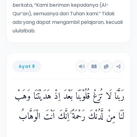
berkata, “Kami beriman kepadanya (Al-
Qur’an), semuanya dari Tuhan kami.” Tidak
ada yang dapat mengambil pelajaran, kecuali
ululalbab.
Ayat 8
رَبَّنَا لَا تُزِغْ قُلُوْبَنَا بَعْدَ اِذْ هَدَيْتَنَا وَهَبْ
لَنَا مِنْ لَّدُنْكَ رَحْمَةً ۚاِنَّكَ اَنْتَ الْوَهَّابُ