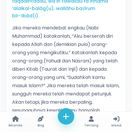
faqadihtadau, wa in tawallau fa'innamā
‘alaikal-balāg(u), wallāhu baṣīrum
bil-‘ibād(i).
Jika mereka mendebat engkau (Nabi
Muhammad) katakanlah, “Aku berserah diri
kepada Allah dan (demikian pula) orang-
orang yang mengikutiku.” Katakanlah kepada
orang-orang (Yahudi dan Nasrani) yang telah
diberi Kitab (Taurat dan Injil) dan kepada
orang-orang yang umi, “Sudahkah kamu
masuk Islam?” Jika mereka telah masuk Islam,
sungguh mereka telah mendapat petunjuk.
Akan tetapi, jika mereka berpaling,
sesungguhnya kewajibanmu hanyalah
menyampaikan. Allah Maha Melihat hamba-
Beranda
Blog
Tentang
Masuk
hamba-Nya.