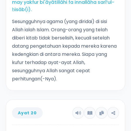
may yakfur bi'āyātillāhi fa innallāha sarī‘ul-
ḥisāb(i).
Sesungguhnya agama (yang diridai) di sisi
Allah ialah Islam. Orang-orang yang telah
diberi kitab tidak berselisih, kecuali setelah
datang pengetahuan kepada mereka karena
kedengkian di antara mereka. Siapa yang
kufur terhadap ayat-ayat Allah,
sesungguhnya Allah sangat cepat
perhitungan(-Nya).
Ayat 20