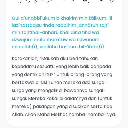
Qul a'unabbi'ukum bikhairim min żālikum, lil-
lażīnattaqau ‘inda rabbihim jannātun tajrī
min taḥtihal-anhāru khālidīna fīhā wa
azwājum muṭahharatuw wa riḍwānum
minallāh(i), wallāhu baṣīrum bil-‘ibād(i).
Katakanlah, “Maukah aku beri tahukan
kepadamu sesuatu yang lebih baik daripada
yang demikian itu?” Untuk orang-orang yang
bertakwa, di sisi Tuhan mereka ada surga-
surga yang mengalir di bawahnya sungai-
sungai. Mereka kekal di dalamnya dan (untuk
mereka) pasangan yang disucikan serta rida
Allah. Allah Maha Melihat hamba-hamba-Nya.