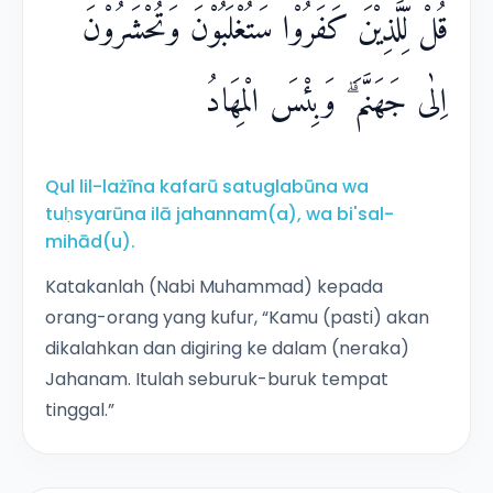
قُلْ لِّلَّذِيْنَ كَفَرُوْا سَتُغْلَبُوْنَ وَتُحْشَرُوْنَ
اِلٰى جَهَنَّمَ ۗ وَبِئْسَ الْمِهَادُ
Qul lil-lażīna kafarū satuglabūna wa
tuḥsyarūna ilā jahannam(a), wa bi'sal-
mihād(u).
Katakanlah (Nabi Muhammad) kepada
orang-orang yang kufur, “Kamu (pasti) akan
dikalahkan dan digiring ke dalam (neraka)
Jahanam. Itulah seburuk-buruk tempat
tinggal.”