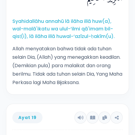
Syahidallāhu annahū lā ilāha illā huw(a),
wal-malā'ikatu wa ulul-‘ilmi qā'imam bil-
qisṭ(i), lā ilāha illā huwal-‘azīzul-ḥakīm(u).
Allah menyatakan bahwa tidak ada tuhan
selain Dia, (Allah) yang menegakkan keadilan.
(Demikian pula) para malaikat dan orang
berilmu. Tidak ada tuhan selain Dia, Yang Maha
Perkasa lagi Maha Bijaksana.
Ayat 19