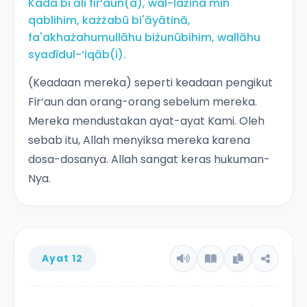
Kada'bi āli fir‘aun(a), wal-lażīna min
qablihim, każżabū bi'āyātinā,
fa'akhażahumullāhu biżunūbihim, wallāhu
syadīdul-‘iqāb(i).
(Keadaan mereka) seperti keadaan pengikut
Fir‘aun dan orang-orang sebelum mereka.
Mereka mendustakan ayat-ayat Kami. Oleh
sebab itu, Allah menyiksa mereka karena
dosa-dosanya. Allah sangat keras hukuman-
Nya.
Ayat 12