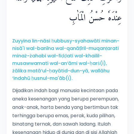
عِنْدَهٗ حُسْنُ الْمَاٰبِ
Zuyyina lin-nāsi ḥubbusy-syahawāti minan-
nisā'i wal-banīna wal-qanāṭīril-muqanṭarati
minaż-żahabi wal-fiḍḍati wal-khailil-
musawwamati wal-an‘āmi wal-ḥarṡ(i),
żālika matā‘ul-ḥayātid-dun-yā, wallāhu
‘indahū ḥusnul-ma'āb(i).
Dijadikan indah bagi manusia kecintaan pada
aneka kesenangan yang berupa perempuan,
anak-anak, harta benda yang bertimbun tak
terhingga berupa emas, perak, kuda pilihan,
binatang ternak, dan sawah ladang. Itulah
kesenangan hidup di dunia dan di sisi Allahlah