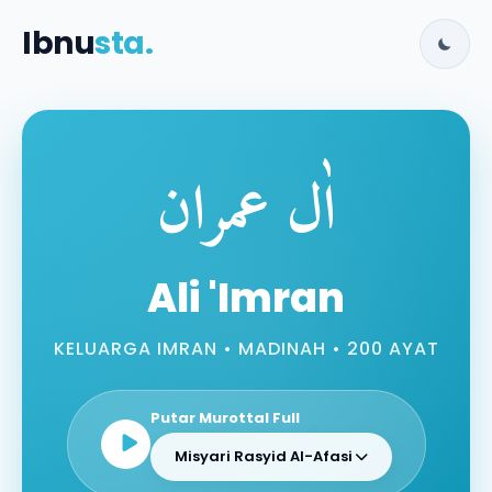
Ibnu
sta.
اٰل عمران
Ali 'Imran
KELUARGA IMRAN • MADINAH • 200 AYAT
Putar Murottal Full
Misyari Rasyid Al-Afasi