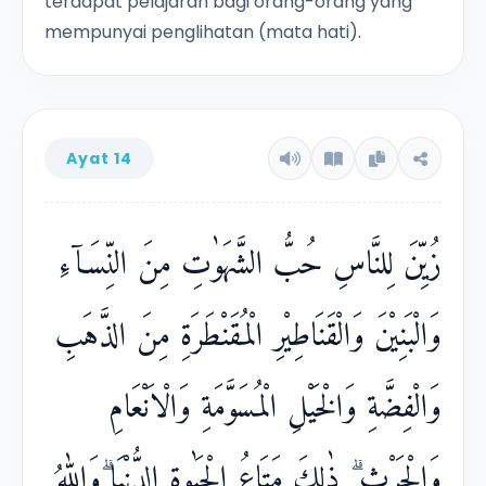
terdapat pelajaran bagi orang-orang yang
mempunyai penglihatan (mata hati).
Ayat 14
زُيِّنَ لِلنَّاسِ حُبُّ الشَّهَوٰتِ مِنَ النِّسَاۤءِ
وَالْبَنِيْنَ وَالْقَنَاطِيْرِ الْمُقَنْطَرَةِ مِنَ الذَّهَبِ
وَالْفِضَّةِ وَالْخَيْلِ الْمُسَوَّمَةِ وَالْاَنْعَامِ
وَالْحَرْثِ ۗ ذٰلِكَ مَتَاعُ الْحَيٰوةِ الدُّنْيَا ۗوَاللّٰهُ