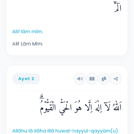
Zahrawaani
(dua yang cemerlang), karena
الۤمّۤ
kedua surat ini menyingkapkan hal-hal yang
disembunyikan oleh para Ahli Kitab, seperti
kejadian dan kelahiran Nabi Isa a.s., kedatangan
Alif lām mīm.
Nabi Muhammad s.a.w. dan sebagainya.
Alif Lām Mīm.
Ayat 2
اَللّٰهُ لَآ اِلٰهَ اِلَّا هُوَ الْحَيُّ الْقَيُّوْمُۗ
Allāhu lā ilāha illā huwal-ḥayyul-qayyūm(u).