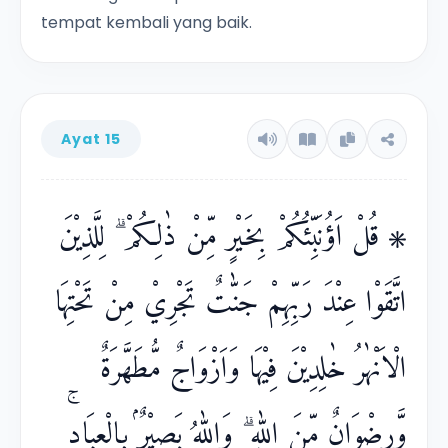
tempat kembali yang baik.
Ayat 15
۞ قُلْ اَؤُنَبِّئُكُمْ بِخَيْرٍ مِّنْ ذٰلِكُمْ ۗ لِلَّذِيْنَ
اتَّقَوْا عِنْدَ رَبِّهِمْ جَنّٰتٌ تَجْرِيْ مِنْ تَحْتِهَا
الْاَنْهٰرُ خٰلِدِيْنَ فِيْهَا وَاَزْوَاجٌ مُّطَهَّرَةٌ
وَّرِضْوَانٌ مِّنَ اللّٰهِ ۗ وَاللّٰهُ بَصِيْرٌۢ بِالْعِبَادِۚ