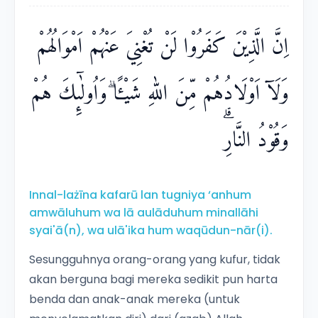
اِنَّ الَّذِيْنَ كَفَرُوْا لَنْ تُغْنِيَ عَنْهُمْ اَمْوَالُهُمْ
وَلَآ اَوْلَادُهُمْ مِّنَ اللّٰهِ شَيْـًٔا ۗوَاُولٰۤىِٕكَ هُمْ
وَقُوْدُ النَّارِۗ
Innal-lażīna kafarū lan tugniya ‘anhum
amwāluhum wa lā aulāduhum minallāhi
syai'ā(n), wa ulā'ika hum waqūdun-nār(i).
Sesungguhnya orang-orang yang kufur, tidak
akan berguna bagi mereka sedikit pun harta
benda dan anak-anak mereka (untuk