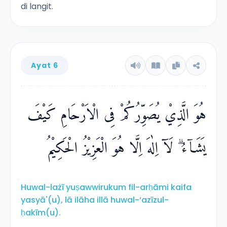
di langit.
Ayat 6
هُوَ الَّذِيْ يُصَوِّرُكُمْ فِى الْاَرْحَامِ كَيْفَ
يَشَاۤءُ ۗ لَآ اِلٰهَ اِلَّا هُوَ الْعَزِيْزُ الْحَكِيْمُ
Huwal-lażī yuṣawwirukum fil-arḥāmi kaifa
yasyā'(u), lā ilāha illā huwal-‘azīzul-
ḥakīm(u).