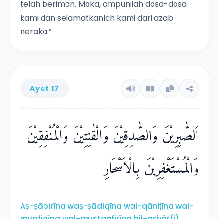
telah beriman. Maka, ampunilah dosa-dosa
kami dan selamatkanlah kami dari azab
neraka.”
Ayat 17
اَلصّٰبِرِيْنَ وَالصّٰدِقِيْنَ وَالْقٰنِتِيْنَ وَالْمُنْفِقِيْنَ
وَالْمُسْتَغْفِرِيْنَ بِالْاَسْحَارِ
Aṣ-ṣābirīna waṣ-ṣādiqīna wal-qāniṭīna wal-
munfiqīna wal-mustagfirīna bil-asḥār(i).