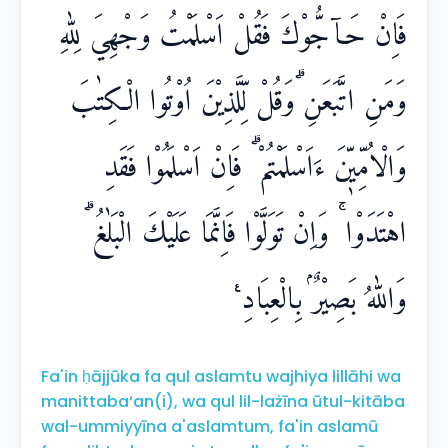
فَاِنْ حَاۤجُّوْكَ فَقُلْ اَسْلَمْتُ وَجْهِيَ لِلّٰهِ
وَمَنِ اتَّبَعَنِ ۗوَقُلْ لِّلَّذِيْنَ اُوْتُوا الْكِتٰبَ
وَالْاُمِّيّٖنَ ءَاَسْلَمْتُمْ ۗ فَاِنْ اَسْلَمُوْا فَقَدِ
اهْتَدَوْا ۚ وَاِنْ تَوَلَّوْا فَاِنَّمَا عَلَيْكَ الْبَلٰغُ ۗ
وَاللّٰهُ بَصِيْرٌۢ بِالْعِبَادِ ࣖ
Fa'in ḥājjūka fa qul aslamtu wajhiya lillāhi wa
manittaba‘an(i), wa qul lil-lażīna ūtul-kitāba
wal-ummiyyīna a'aslamtum, fa'in aslamū