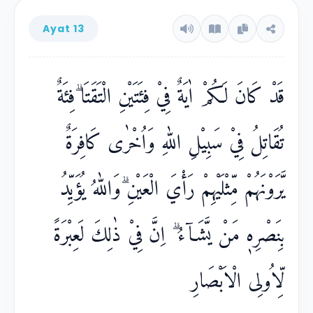
Ayat 13
قَدْ كَانَ لَكُمْ اٰيَةٌ فِيْ فِئَتَيْنِ الْتَقَتَا ۗفِئَةٌ
تُقَاتِلُ فِيْ سَبِيْلِ اللّٰهِ وَاُخْرٰى كَافِرَةٌ
يَّرَوْنَهُمْ مِّثْلَيْهِمْ رَأْيَ الْعَيْنِ ۗوَاللّٰهُ يُؤَيِّدُ
بِنَصْرِهٖ مَنْ يَّشَاۤءُ ۗ اِنَّ فِيْ ذٰلِكَ لَعِبْرَةً
لِّاُولِى الْاَبْصَارِ