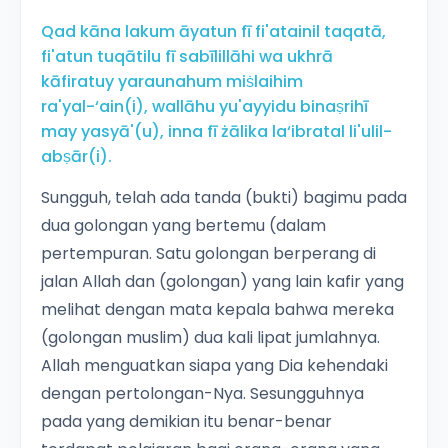
Qad kāna lakum āyatun fī fi'atainil taqatā,
fi'atun tuqātilu fī sabīlillāhi wa ukhrā
kāfiratuy yaraunahum miṡlaihim
ra'yal-‘ain(i), wallāhu yu'ayyidu binaṣrihī
may yasyā'(u), inna fī żālika la‘ibratal li'ulil-
abṣār(i).
Sungguh, telah ada tanda (bukti) bagimu pada
dua golongan yang bertemu (dalam
pertempuran. Satu golongan berperang di
jalan Allah dan (golongan) yang lain kafir yang
melihat dengan mata kepala bahwa mereka
(golongan muslim) dua kali lipat jumlahnya.
Allah menguatkan siapa yang Dia kehendaki
dengan pertolongan-Nya. Sesungguhnya
pada yang demikian itu benar-benar