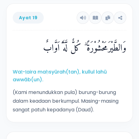
Ayat 19
وَالطَّيْرَمَحْشُوْرَةً ۗ كُلٌّ لَّهٗٓ اَوَّابٌ
Waṭ-ṭaira maḥsyūrah(tan), kullul lahū
awwāb(un).
(Kami menundukkan pula) burung-burung
dalam keadaan berkumpul. Masing-masing
sangat patuh kepadanya (Daud).