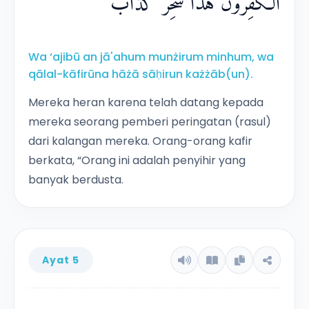
الْكٰفِرُوْنَ هٰذَا سٰحِرٌ كَذَّابٌۚ
Wa ‘ajibū an jā'ahum munżirum minhum, wa
qālal-kāfirūna hāżā sāḥirun każżāb(un).
Mereka heran karena telah datang kepada
mereka seorang pemberi peringatan (rasul)
dari kalangan mereka. Orang-orang kafir
berkata, “Orang ini adalah penyihir yang
banyak berdusta.
Ayat 5