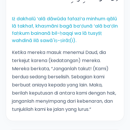
Iż dakhalū ‘alā dāwūda fafazi‘a minhum qālū
lā takhaf, khaṣmāni bagā ba‘ḍunā ‘alā ba‘ḍin
faḥkum bainanā bil-ḥaqqi wa lā tusyṭiṭ
wahdinā ilā sawā'iṣ-ṣirāṭ(i).
Ketika mereka masuk menemui Daud, dia
terkejut karena (kedatangan) mereka.
Mereka berkata, “Janganlah takut! (Kami)
berdua sedang berselisih. Sebagian kami
berbuat aniaya kepada yang lain. Maka,
berilah keputusan di antara kami dengan hak,
janganlah menyimpang dari kebenaran, dan
tunjukilah kami ke jalan yang lurus.”