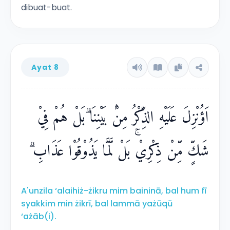
dibuat-buat.
Ayat 8
اَؤُنْزِلَ عَلَيْهِ الذِّكْرُ مِنْۢ بَيْنِنَا ۗبَلْ هُمْ فِيْ
شَكٍّ مِّنْ ذِكْرِيْۚ بَلْ لَّمَّا يَذُوْقُوْا عَذَابِ ۗ
A'unzila ‘alaihiż-żikru mim baininā, bal hum fī
syakkim min żikrī, bal lammā yażūqū
‘ażāb(i).