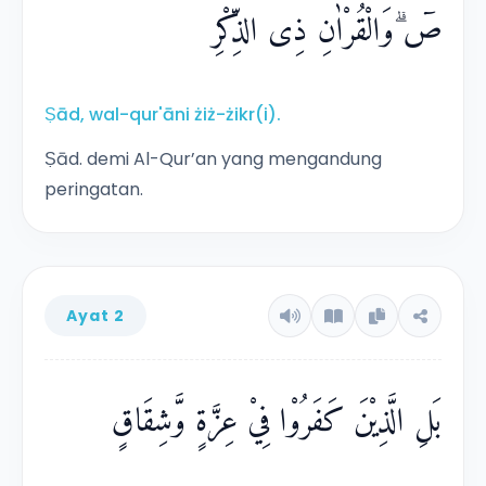
menunjukkan bahwa Al Quran ini adalah
صۤ ۗوَالْقُرْاٰنِ ذِى الذِّكْرِۗ
mukjizat Nabi Muhammad s.a.w. yang
menyatakan kebenarannya dan ketinggian
akhlaknya.
Ṣād, wal-qur'āni żiż-żikr(i).
Ṣād. demi Al-Qur’an yang mengandung
peringatan.
Ayat 2
بَلِ الَّذِيْنَ كَفَرُوْا فِيْ عِزَّةٍ وَّشِقَاقٍ