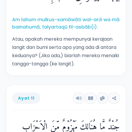
Am lahum mulkus-samāwāti wal-arḍi wa mā
bainahumā, falyartaqū fil-asbāb(i).
Atau, apakah mereka mempunyai kerajaan
langit dan bumi serta apa yang ada di antara
keduanya? (Jika ada,) biarlah mereka menaiki
tangga-tangga (ke langit).
Ayat 11
جُنْدٌ مَّا هُنَالِكَ مَهْزُوْمٌ مِّنَ الْاَحْزَابِ