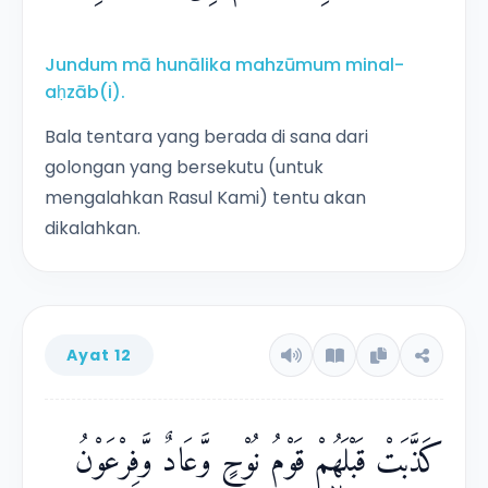
Jundum mā hunālika mahzūmum minal-
aḥzāb(i).
Bala tentara yang berada di sana dari
golongan yang bersekutu (untuk
mengalahkan Rasul Kami) tentu akan
dikalahkan.
Ayat 12
كَذَّبَتْ قَبْلَهُمْ قَوْمُ نُوْحٍ وَّعَادٌ وَّفِرْعَوْنُ