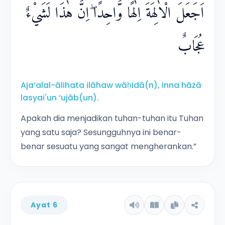
اَجَعَلَ الْاٰلِهَةَ اِلٰهًا وَّاحِدًا ۖاِنَّ هٰذَا لَشَيْءٌ
عُجَابٌ
Aja‘alal-ālihata ilāhaw wāḥidā(n), inna hāżā
lasyai'un ‘ujāb(un).
Apakah dia menjadikan tuhan-tuhan itu Tuhan
yang satu saja? Sesungguhnya ini benar-
benar sesuatu yang sangat mengherankan.”
Ayat 6