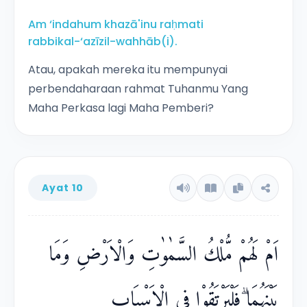
Am ‘indahum khazā'inu raḥmati
rabbikal-‘azīzil-wahhāb(i).
Atau, apakah mereka itu mempunyai
perbendaharaan rahmat Tuhanmu Yang
Maha Perkasa lagi Maha Pemberi?
Ayat 10
اَمْ لَهُمْ مُّلْكُ السَّمٰوٰتِ وَالْاَرْضِ وَمَا
بَيْنَهُمَا ۗفَلْيَرْتَقُوْا فِى الْاَسْبَابِ