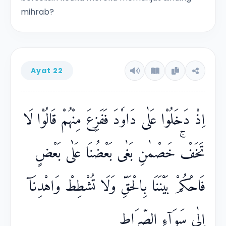
mihrab?
Ayat 22
اِذْ دَخَلُوْا عَلٰى دَاوٗدَ فَفَزِعَ مِنْهُمْ قَالُوْا لَا
تَخَفْۚ خَصْمٰنِ بَغٰى بَعْضُنَا عَلٰى بَعْضٍ
فَاحْكُمْ بَيْنَنَا بِالْحَقِّ وَلَا تُشْطِطْ وَاهْدِنَآ
اِلٰى سَوَاۤءِ الصِّرَاطِ