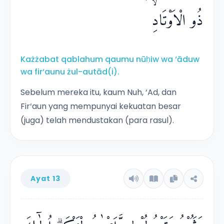
ذُو الْاَوْتَادِۙ
Każżabat qablahum qaumu nūḥiw wa ‘āduw
wa fir‘aunu żul-autād(i).
Sebelum mereka itu, kaum Nuh, ‘Ad, dan
Fir‘aun yang mempunyai kekuatan besar
(juga) telah mendustakan (para rasul).
Ayat 13