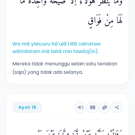
وَمَا يَنْظُرُ هٰٓؤُلَاۤءِ اِلَّا صَيْحَةً وَّاحِدَةً مَّا
لَهَا مِنْ فَوَاقٍ
Wa mā yanẓuru hā'ulā'i illā ṣaiḥataw
wāḥidatam mā lahā min fawāq(in).
Mereka tidak menunggu selain satu teriakan
(saja) yang tidak ada selanya.
Ayat 16