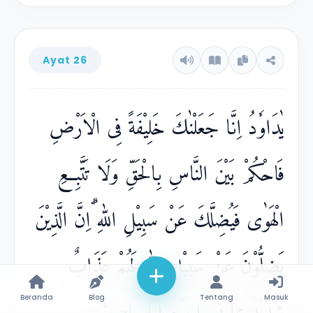
Ayat 26
يٰدَاوٗدُ اِنَّا جَعَلْنٰكَ خَلِيْفَةً فِى الْاَرْضِ
فَاحْكُمْ بَيْنَ النَّاسِ بِالْحَقِّ وَلَا تَتَّبِعِ
الْهَوٰى فَيُضِلَّكَ عَنْ سَبِيْلِ اللّٰهِ ۗاِنَّ الَّذِيْنَ
يَضِلُّوْنَ عَنْ سَبِيْلِ اللّٰهِ لَهُمْ عَذَابٌ
Beranda
Blog
Tentang
Masuk