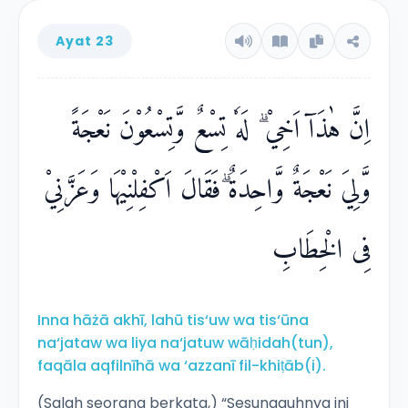
Ayat 23
اِنَّ هٰذَآ اَخِيْ ۗ لَهٗ تِسْعٌ وَّتِسْعُوْنَ نَعْجَةً
وَّلِيَ نَعْجَةٌ وَّاحِدَةٌ ۗفَقَالَ اَكْفِلْنِيْهَا وَعَزَّنِيْ
فِى الْخِطَابِ
Inna hāżā akhī, lahū tis‘uw wa tis‘ūna
na‘jataw wa liya na‘jatuw wāḥidah(tun),
faqāla aqfilnīhā wa ‘azzanī fil-khiṭāb(i).
(Salah seorang berkata,) “Sesungguhnya ini