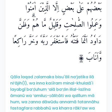
بَعْضُهُمْ عَلٰى بَعْضٍ اِلَّا الَّذِيْنَ اٰمَنُوْا
وَعَمِلُوا الصّٰلِحٰتِ وَقَلِيْلٌ مَّا هُمْۗ وَظَنَّ
دَاوٗدُ اَنَّمَا فَتَنّٰهُ فَاسْتَغْفَرَ رَبَّهٗ وَخَرَّ رَاكِعًا
وَّاَنَابَ ۩
Qāla laqad ẓalamaka bisu'āli na‘jatika ilā
ni‘ājih(ī), wa inna kaṡīram minal-khulaṭā'i
layabgī ba‘ḍuhum ‘alā ba‘ḍin illal-lażīna
āmanū wa ‘amiluṣ-ṣāliḥāti wa qalīlum mā
hum, wa ẓanna dāwūdu annamā fatannāhu
fastagfara rabbahū wa kharra rāki‘aw wa