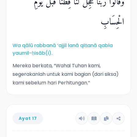
وَقَالُوْا رَبَّنَا عَجِّلْ لَّنَا قِطَّنَا قَبْلَ يَوْمِ
الْحِسَابِ
Wa qālū rabbanā ‘ajjil lanā qiṭṭanā qabla
yaumil-ḥisāb(i).
Mereka berkata, “Wahai Tuhan kami,
segerakanlah untuk kami bagian (dari siksa)
kami sebelum hari Perhitungan.”
Ayat 17