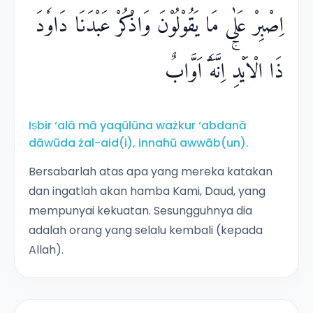
اِصْبِرْ عَلٰى مَا يَقُوْلُوْنَ وَاذْكُرْ عَبْدَنَا دَاوٗدَ
ذَا الْاَيْدِۚ اِنَّهٗٓ اَوَّابٌ
Iṣbir ‘alā mā yaqūlūna ważkur ‘abdanā
dāwūda żal-aid(i), innahū awwāb(un).
Bersabarlah atas apa yang mereka katakan
dan ingatlah akan hamba Kami, Daud, yang
mempunyai kekuatan. Sesungguhnya dia
adalah orang yang selalu kembali (kepada
Allah).