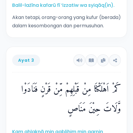
Balil-lażīna kafarū fī ‘izzatiw wa syiqāq(in).
Akan tetapi, orang-orang yang kufur (berada)
dalam kesombongan dan permusuhan.
Ayat 3
كَمْ اَهْلَكْنَا مِنْ قَبْلِهِمْ مِّنْ قَرْنٍ فَنَادَوْا
وَّلَاتَ حِيْنَ مَنَاصٍ
Kam ahlaknā min qablihim min qarnin