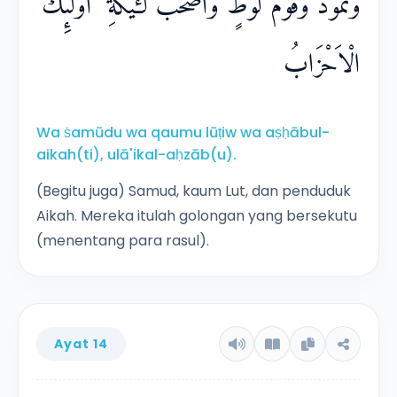
وَثَمُوْدُ وَقَوْمُ لُوْطٍ وَّاَصْحٰبُ لْـَٔيْكَةِ ۗ اُولٰۤىِٕكَ
الْاَحْزَابُ
Wa ṡamūdu wa qaumu lūṭiw wa aṣḥābul-
aikah(ti), ulā'ikal-aḥzāb(u).
(Begitu juga) Samud, kaum Lut, dan penduduk
Aikah. Mereka itulah golongan yang bersekutu
(menentang para rasul).
Ayat 14