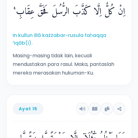
اِنْ كُلٌّ اِلَّا كَذَّبَ الرُّسُلَ فَحَقَّ عِقَابِ ࣖ
In kullun illā każżabar-rusula faḥaqqa
‘iqāb(i).
Masing-masing tidak lain, kecuali
mendustakan para rasul. Maka, pantaslah
mereka merasakan hukuman-Ku.
Ayat 15