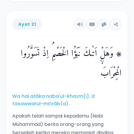
Ayat 21
۞ وَهَلْ اَتٰىكَ نَبَؤُا الْخَصْمِۘ اِذْ تَسَوَّرُوا
الْمِحْرَابَۙ
Wa hal atāka naba'ul-khaṣm(i), iż
tasawwarul-miḥrāb(a).
Apakah telah sampai kepadamu (Nabi
Muhammad) berita orang-orang yang
berselisih ketika mereka memanjat dinding