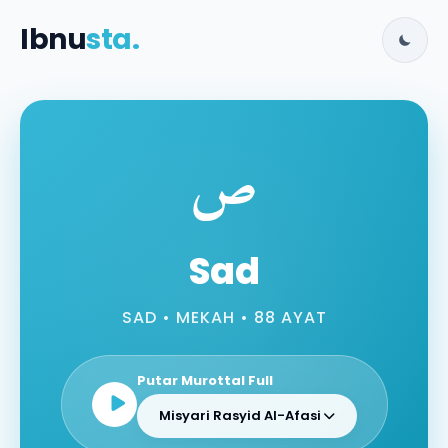
Ibnu
sta.
ص
Sad
SAD • MEKAH • 88 AYAT
Putar Murottal Full
Misyari Rasyid Al-Afasi