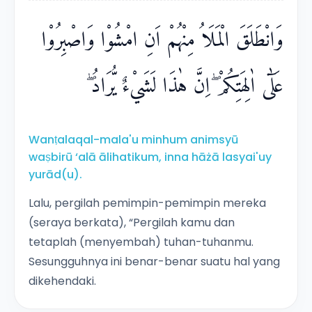
وَانْطَلَقَ الْمَلَاُ مِنْهُمْ اَنِ امْشُوْا وَاصْبِرُوْا
عَلٰٓى اٰلِهَتِكُمْ ۖاِنَّ هٰذَا لَشَيْءٌ يُّرَادُ ۖ
Wanṭalaqal-mala'u minhum animsyū
waṣbirū ‘alā ālihatikum, inna hāżā lasyai'uy
yurād(u).
Lalu, pergilah pemimpin-pemimpin mereka
(seraya berkata), “Pergilah kamu dan
tetaplah (menyembah) tuhan-tuhanmu.
Sesungguhnya ini benar-benar suatu hal yang
dikehendaki.