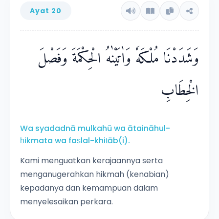
Ayat 20
وَشَدَدْنَا مُلْكَهٗ وَاٰتَيْنٰهُ الْحِكْمَةَ وَفَصْلَ
الْخِطَابِ
Wa syadadnā mulkahū wa ātaināhul-
ḥikmata wa faṣlal-khiṭāb(i).
Kami menguatkan kerajaannya serta
menganugerahkan hikmah (kenabian)
kepadanya dan kemampuan dalam
menyelesaikan perkara.