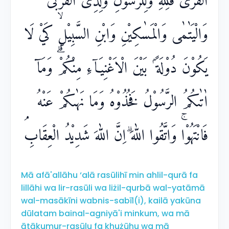
الْقُرٰى فَلِلّٰهِ وَلِلرَّسُوْلِ وَلِذِى الْقُرْبٰى
وَالْيَتٰمٰى وَالْمَسٰكِيْنِ وَابْنِ السَّبِيْلِۙ كَيْ لَا
يَكُوْنَ دُوْلَةً ۢ بَيْنَ الْاَغْنِيَاۤءِ مِنْكُمْۗ وَمَآ
اٰتٰىكُمُ الرَّسُوْلُ فَخُذُوْهُ وَمَا نَهٰىكُمْ عَنْهُ
فَانْتَهُوْاۚ وَاتَّقُوا اللّٰهَ ۗاِنَّ اللّٰهَ شَدِيْدُ الْعِقَابِۘ
Mā afā'allāhu ‘alā rasūlihī min ahlil-qurā fa
lillāhi wa lir-rasūli wa liżil-qurbā wal-yatāmā
wal-masākīni wabnis-sabīl(i), kailā yakūna
dūlatam bainal-agniyā'i minkum, wa mā
ātākumur-rasūlu fa khużūhu wa mā