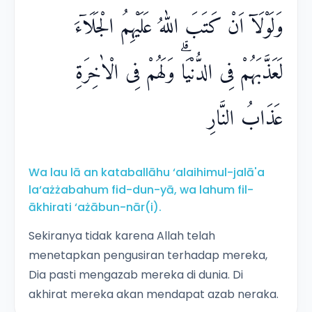
وَلَوْلَآ اَنْ كَتَبَ اللّٰهُ عَلَيْهِمُ الْجَلَاۤءَ
لَعَذَّبَهُمْ فِى الدُّنْيَاۗ وَلَهُمْ فِى الْاٰخِرَةِ
عَذَابُ النَّارِ
Wa lau lā an kataballāhu ‘alaihimul-jalā'a
la‘ażżabahum fid-dun-yā, wa lahum fil-
ākhirati ‘ażābun-nār(i).
Sekiranya tidak karena Allah telah
menetapkan pengusiran terhadap mereka,
Dia pasti mengazab mereka di dunia. Di
akhirat mereka akan mendapat azab neraka.