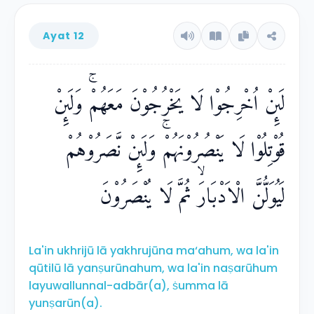
Ayat 12
لَىِٕنْ اُخْرِجُوْا لَا يَخْرُجُوْنَ مَعَهُمْۚ وَلَىِٕنْ
قُوْتِلُوْا لَا يَنْصُرُوْنَهُمْۚ وَلَىِٕنْ نَّصَرُوْهُمْ
لَيُوَلُّنَّ الْاَدْبَارَۙ ثُمَّ لَا يُنْصَرُوْنَ
La'in ukhrijū lā yakhrujūna ma‘ahum, wa la'in
qūtilū lā yanṣurūnahum, wa la'in naṣarūhum
layuwallunnal-adbār(a), ṡumma lā
yunṣarūn(a).