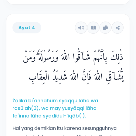
Ayat 4
ذٰلِكَ بِاَنَّهُمْ شَاۤقُّوا اللّٰهَ وَرَسُوْلَهٗ ۖوَمَنْ
يُّشَاۤقِّ اللّٰهَ فَاِنَّ اللّٰهَ شَدِيْدُ الْعِقَابِ
Żālika bi'annahum syāqqullāha wa
rasūlah(ū), wa may yusyāqqillāha
fa'innallāha syadīdul-‘iqāb(i).
Hal yang demikian itu karena sesungguhnya