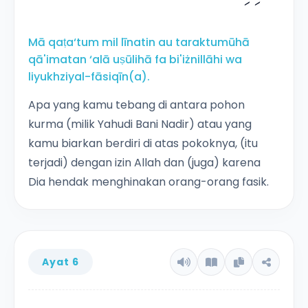
Mā qaṭa‘tum mil līnatin au taraktumūhā
qā'imatan ‘alā uṣūlihā fa bi'iżnillāhi wa
liyukhziyal-fāsiqīn(a).
Apa yang kamu tebang di antara pohon
kurma (milik Yahudi Bani Nadir) atau yang
kamu biarkan berdiri di atas pokoknya, (itu
terjadi) dengan izin Allah dan (juga) karena
Dia hendak menghinakan orang-orang fasik.
Ayat 6