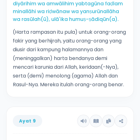
diyārihim wa amwālihim yabtagūna faḍlam
minallāhi wa riḍwānaw wa yanṣurūnallāha
wa rasūlah(ū), ulā'ika humuṣ-ṣādiqūn(a).
(Harta rampasan itu pula) untuk orang-orang
fakir yang berhijrah, yaitu orang-orang yang
diusir dari kampung halamannya dan
(meninggalkan) harta bendanya demi
mencari karunia dari Allah, keridaan(-Nya),
serta (demi) menolong (agama) Allah dan
Rasul-Nya. Mereka itulah orang-orang benar.
Ayat 9