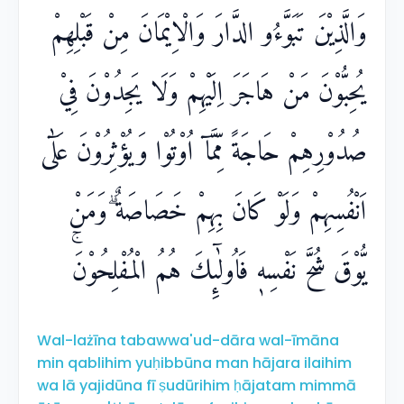
وَالَّذِيْنَ تَبَوَّءُو الدَّارَ وَالْاِيْمَانَ مِنْ قَبْلِهِمْ
يُحِبُّوْنَ مَنْ هَاجَرَ اِلَيْهِمْ وَلَا يَجِدُوْنَ فِيْ
صُدُوْرِهِمْ حَاجَةً مِّمَّآ اُوْتُوْا وَيُؤْثِرُوْنَ عَلٰٓى
اَنْفُسِهِمْ وَلَوْ كَانَ بِهِمْ خَصَاصَةٌ ۗوَمَنْ
يُّوْقَ شُحَّ نَفْسِهٖ فَاُولٰۤىِٕكَ هُمُ الْمُفْلِحُوْنَۚ
Wal-lażīna tabawwa'ud-dāra wal-īmāna
min qablihim yuḥibbūna man hājara ilaihim
wa lā yajidūna fī ṣudūrihim ḥājatam mimmā