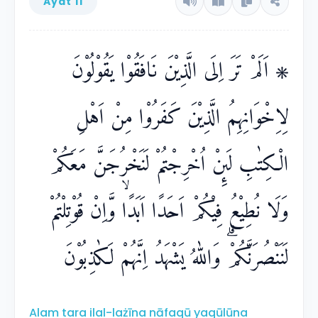
Ayat 11
۞ اَلَمْ تَرَ اِلَى الَّذِيْنَ نَافَقُوْا يَقُوْلُوْنَ
لِاِخْوَانِهِمُ الَّذِيْنَ كَفَرُوْا مِنْ اَهْلِ
الْكِتٰبِ لَىِٕنْ اُخْرِجْتُمْ لَنَخْرُجَنَّ مَعَكُمْ
وَلَا نُطِيْعُ فِيْكُمْ اَحَدًا اَبَدًاۙ وَّاِنْ قُوْتِلْتُمْ
لَنَنْصُرَنَّكُمْۗ وَاللّٰهُ يَشْهَدُ اِنَّهُمْ لَكٰذِبُوْنَ
Alam tara ilal-lażīna nāfaqū yaqūlūna