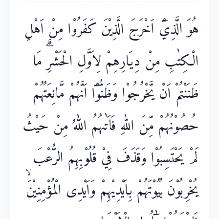
هُوَ الَّذِيْٓ اَخْرَجَ الَّذِيْنَ كَفَرُوْا مِنْ اَهْلِ
الْكِتٰبِ مِنْ دِيَارِهِمْ لِاَوَّلِ الْحَشْرِۗ مَا
ظَنَنْتُمْ اَنْ يَّخْرُجُوْا وَظَنُّوْٓا اَنَّهُمْ مَّانِعَتُهُمْ
حُصُوْنُهُمْ مِّنَ اللّٰهِ فَاَتٰىهُمُ اللّٰهُ مِنْ حَيْثُ
لَمْ يَحْتَسِبُوْا وَقَذَفَ فِيْ قُلُوْبِهِمُ الرُّعْبَ
يُخْرِبُوْنَ بُيُوْتَهُمْ بِاَيْدِيْهِمْ وَاَيْدِى الْمُؤْمِنِيْنَۙ