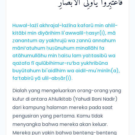
فَاعْتَبِرُوْا يٰٓاُولِى الْاَبْصَارِ
Huwal-lażī akhrajal-lażīna kafarū min ahlil-
kitābi min diyārihim li'awwalil-ḥasyr(i), mā
ẓanantum ay yakhrujū wa ẓannū annahum
māni‘atuhum ḥuṣūnuhum minallāhi fa
atāhumullāhu min ḥaiṡu lam yaḥtasibū wa
qażafa fī qulūbihimur-ru‘ba yukhribūna
buyūtahum bi'aidīhim wa aidil-mu'minīn(a),
fa‘tabirū yā ulil-abṣār(i).
Dialah yang mengeluarkan orang-orang yang
kufur di antara Ahlulkitab (Yahudi Bani Nadir)
dari kampung halaman mereka pada saat
pengusiran yang pertama. Kamu tidak
menyangka bahwa mereka akan keluar.
Mereka pun yakin bahwa benteng-benteng