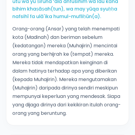
ūtū wa yu'ṡirūna ‘alā anfusihim wa lau kāna
bihim khaṣāṣah(tun), wa may yūqa syuḥḥa
nafsihī fa ulā'ika humul-mufliḥūn(a).
Orang-orang (Ansar) yang telah menempati
kota (Madinah) dan beriman sebelum
(kedatangan) mereka (Muhajirin) mencintai
orang yang berhijrah ke (tempat) mereka.
Mereka tidak mendapatkan keinginan di
dalam hatinya terhadap apa yang diberikan
(kepada Muhajirin). Mereka mengutamakan
(Muhajirin) daripada dirinya sendiri meskipun
mempunyai keperluan yang mendesak. Siapa
yang dijaga dirinya dari kekikiran itulah orang-
orang yang beruntung.