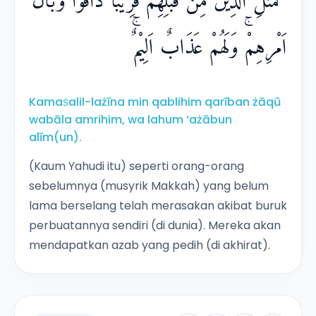
كَمَثَلِ الَّذِيْنَ مِنْ قَبْلِهِمْ قَرِيْبًا ذَاقُوْا وَبَالَ
اَمْرِهِمْۚ وَلَهُمْ عَذَابٌ اَلِيْمٌۚ
Kamaṡalil-lażīna min qablihim qarīban żāqū
wabāla amrihim, wa lahum ‘ażābun
alīm(un).
(Kaum Yahudi itu) seperti orang-orang
sebelumnya (musyrik Makkah) yang belum
lama berselang telah merasakan akibat buruk
perbuatannya sendiri (di dunia). Mereka akan
mendapatkan azab yang pedih (di akhirat).