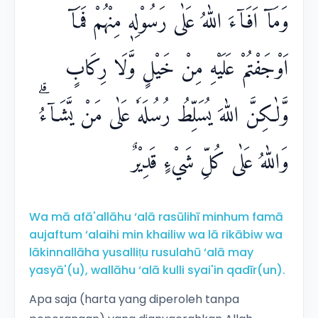
وَمَآ اَفَاۤءَ اللّٰهُ عَلٰى رَسُوْلِهٖ مِنْهُمْ فَمَآ
اَوْجَفْتُمْ عَلَيْهِ مِنْ خَيْلٍ وَّلَا رِكَابٍ
وَّلٰكِنَّ اللّٰهَ يُسَلِّطُ رُسُلَهٗ عَلٰى مَنْ يَّشَاۤءُۗ
وَاللّٰهُ عَلٰى كُلِّ شَيْءٍ قَدِيْرٌ
Wa mā afā'allāhu ‘alā rasūlihī minhum famā
aujaftum ‘alaihi min khailiw wa lā rikābiw wa
lākinnallāha yusalliṭu rusulahū ‘alā may
yasyā'(u), wallāhu ‘alā kulli syai'in qadīr(un).
Apa saja (harta yang diperoleh tanpa