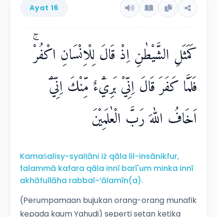
Ayat 16
كَمَثَلِ الشَّيْطٰنِ اِذْ قَالَ لِلْاِنْسَانِ اكْفُرْۚ
فَلَمَّا كَفَرَ قَالَ اِنِّيْ بَرِيْۤءٌ مِّنْكَ اِنِّيْٓ
اَخَافُ اللّٰهَ رَبَّ الْعٰلَمِيْنَ
Kamaṡalisy-syaiṭāni iż qāla lil-insānikfur,
falammā kafara qāla innī barī'um minka innī
akhāfullāha rabbal-‘ālamīn(a).
(Perumpamaan bujukan orang-orang munafik
kepada kaum Yahudi) seperti setan ketika