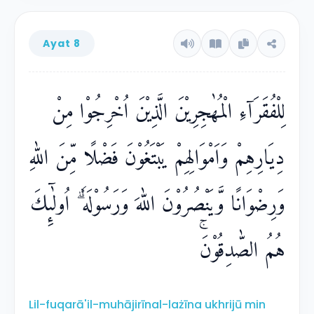
Ayat 8
لِلْفُقَرَاۤءِ الْمُهٰجِرِيْنَ الَّذِيْنَ اُخْرِجُوْا مِنْ
دِيَارِهِمْ وَاَمْوَالِهِمْ يَبْتَغُوْنَ فَضْلًا مِّنَ اللّٰهِ
وَرِضْوَانًا وَّيَنْصُرُوْنَ اللّٰهَ وَرَسُوْلَهٗ ۗ اُولٰۤىِٕكَ
هُمُ الصّٰدِقُوْنَۚ
Lil-fuqarā'il-muhājirīnal-lażīna ukhrijū min