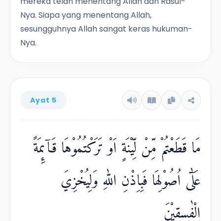
mereka telah menentang Allah dan Rasul-
Nya. Siapa yang menentang Allah,
sesungguhnya Allah sangat keras hukuman-
Nya.
Ayat 5
مَا قَطَعْتُمْ مِّنْ لِّيْنَةٍ اَوْ تَرَكْتُمُوْهَا قَاۤىِٕمَةً
عَلٰٓى اُصُوْلِهَا فَبِاِذْنِ اللّٰهِ وَلِيُخْزِيَ
الْفٰسِقِيْنَ