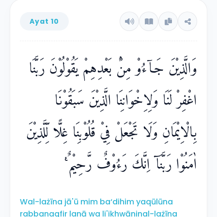
Ayat 10
وَالَّذِيْنَ جَاۤءُوْ مِنْۢ بَعْدِهِمْ يَقُوْلُوْنَ رَبَّنَا
اغْفِرْ لَنَا وَلِاِخْوَانِنَا الَّذِيْنَ سَبَقُوْنَا
بِالْاِيْمَانِ وَلَا تَجْعَلْ فِيْ قُلُوْبِنَا غِلًّا لِّلَّذِيْنَ
اٰمَنُوْا رَبَّنَآ اِنَّكَ رَءُوْفٌ رَّحِيْمٌ ࣖ
Wal-lażīna jā'ū mim ba‘dihim yaqūlūna
rabbanagfir lanā wa li'ikhwāninal-lażīna