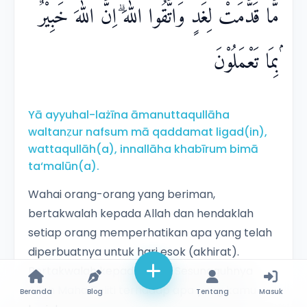
مَّا قَدَّمَتْ لِغَدٍۚ وَاتَّقُوا اللّٰهَ ۗاِنَّ اللّٰهَ خَبِيْرٌ
ۢبِمَا تَعْمَلُوْنَ
Yā ayyuhal-lażīna āmanuttaqullāha
waltanẓur nafsum mā qaddamat ligad(in),
wattaqullāh(a), innallāha khabīrum bimā
ta‘malūn(a).
Wahai orang-orang yang beriman,
bertakwalah kepada Allah dan hendaklah
setiap orang memperhatikan apa yang telah
diperbuatnya untuk hari esok (akhirat).
Bertakwalah kepada Allah. Sesungguhnya
Allah Maha Teliti terhadap apa yang kamu
Beranda
Blog
Tentang
Masuk