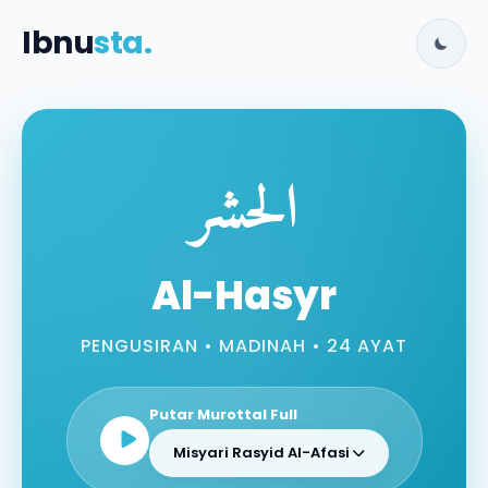
Ibnu
sta.
الحشر
Al-Hasyr
PENGUSIRAN • MADINAH • 24 AYAT
Putar Murottal Full
Misyari Rasyid Al-Afasi