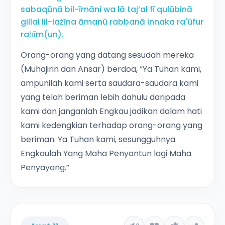
sabaqūnā bil-īmāni wa lā taj‘al fī qulūbinā
gillal lil-lażīna āmanū rabbanā innaka ra'ūfur
raḥīm(un).
Orang-orang yang datang sesudah mereka
(Muhajirin dan Ansar) berdoa, “Ya Tuhan kami,
ampunilah kami serta saudara-saudara kami
yang telah beriman lebih dahulu daripada
kami dan janganlah Engkau jadikan dalam hati
kami kedengkian terhadap orang-orang yang
beriman. Ya Tuhan kami, sesungguhnya
Engkaulah Yang Maha Penyantun lagi Maha
Penyayang.”