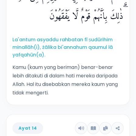
ۗذٰلِكَ بِاَنَّهُمْ قَوْمٌ لَّا يَفْقَهُوْنَ
La'antum asyaddu rahbatan fī ṣudūrihim
minallāh(i), żālika bi'annahum qaumul lā
yafqahūn(a).
Kamu (kaum yang beriman) benar-benar
lebih ditakuti di dalam hati mereka daripada
Allah. Hal itu disebabkan mereka kaum yang
tidak mengerti.
Ayat 14