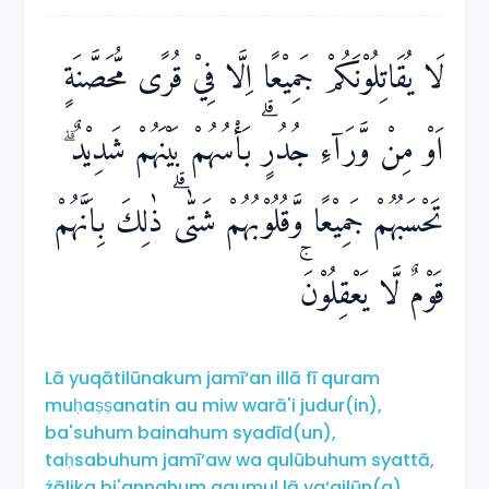
لَا يُقَاتِلُوْنَكُمْ جَمِيْعًا اِلَّا فِيْ قُرًى مُّحَصَّنَةٍ
اَوْ مِنْ وَّرَاۤءِ جُدُرٍۗ بَأْسُهُمْ بَيْنَهُمْ شَدِيْدٌ ۗ
تَحْسَبُهُمْ جَمِيْعًا وَّقُلُوْبُهُمْ شَتّٰىۗ ذٰلِكَ بِاَنَّهُمْ
قَوْمٌ لَّا يَعْقِلُوْنَۚ
Lā yuqātilūnakum jamī‘an illā fī quram
muḥaṣṣanatin au miw warā'i judur(in),
ba'suhum bainahum syadīd(un),
taḥsabuhum jamī‘aw wa qulūbuhum syattā,
żālika bi'annahum qaumul lā ya‘qilūn(a).