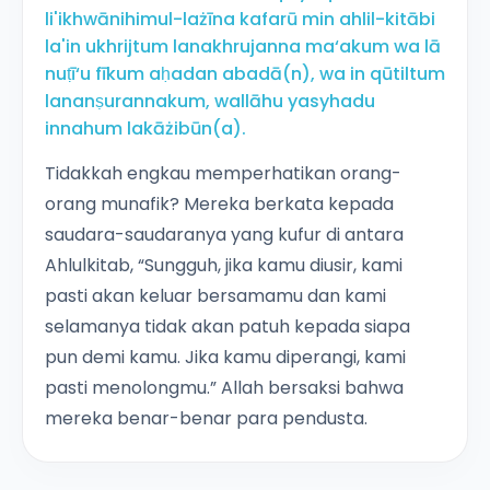
li'ikhwānihimul-lażīna kafarū min ahlil-kitābi
la'in ukhrijtum lanakhrujanna ma‘akum wa lā
nuṭī‘u fīkum aḥadan abadā(n), wa in qūtiltum
lananṣurannakum, wallāhu yasyhadu
innahum lakāżibūn(a).
Tidakkah engkau memperhatikan orang-
orang munafik? Mereka berkata kepada
saudara-saudaranya yang kufur di antara
Ahlulkitab, “Sungguh, jika kamu diusir, kami
pasti akan keluar bersamamu dan kami
selamanya tidak akan patuh kepada siapa
pun demi kamu. Jika kamu diperangi, kami
pasti menolongmu.” Allah bersaksi bahwa
mereka benar-benar para pendusta.