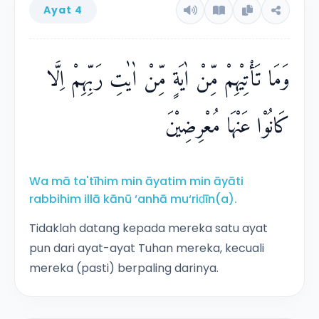
Ayat 4
وَمَا تَأْتِيْهِمْ مِّنْ اٰيَةٍ مِّنْ اٰيٰتِ رَبِّهِمْ اِلَّا
كَانُوْا عَنْهَا مُعْرِضِيْنَ
Wa mā ta'tīhim min āyatim min āyāti
rabbihim illā kānū ‘anhā mu‘riḍīn(a).
Tidaklah datang kepada mereka satu ayat
pun dari ayat-ayat Tuhan mereka, kecuali
mereka (pasti) berpaling darinya.