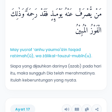
مَنْ يُّصْرَفْ عَنْهُ يَوْمَىِٕذٍ فَقَدْ رَحِمَهٗ ۗوَذٰلِكَ
الْفَوْزُ الْمُبِيْنُ
May yuṣraf ‘anhu yauma'iżin faqad
raḥimah(ū), wa żālikal-fauzul-mubīn(u).
Siapa yang dijauhkan darinya (azab) pada hari
itu, maka sungguh Dia telah merahmatinya.
Itulah keberuntungan yang nyata.
Ayat 17