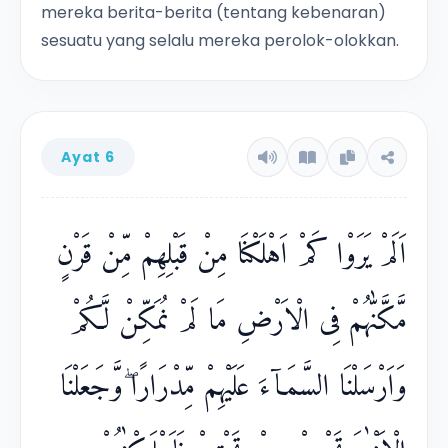
mereka berita-berita (tentang kebenaran)
sesuatu yang selalu mereka perolok-olokkan.
Ayat 6
اَلَمْ يَرَوْا كَمْ اَهْلَكْنَا مِنْ قَبْلِهِمْ مِّنْ قَرْنٍ
مَّكَّنّٰهُمْ فِى الْاَرْضِ مَا لَمْ نُمَكِّنْ لَّكُمْ
وَاَرْسَلْنَا السَّمَاۤءَ عَلَيْهِمْ مِّدْرَارًا ۖوَّجَعَلْنَا