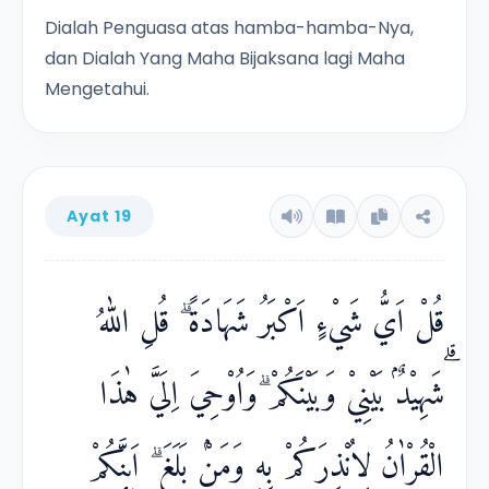
Dialah Penguasa atas hamba-hamba-Nya,
dan Dialah Yang Maha Bijaksana lagi Maha
Mengetahui.
Ayat 19
قُلْ اَيُّ شَيْءٍ اَكْبَرُ شَهَادَةً ۗ قُلِ اللّٰهُ
ۗشَهِيْدٌۢ بَيْنِيْ وَبَيْنَكُمْ ۗوَاُوْحِيَ اِلَيَّ هٰذَا
الْقُرْاٰنُ لِاُنْذِرَكُمْ بِهٖ وَمَنْۢ بَلَغَ ۗ اَىِٕنَّكُمْ