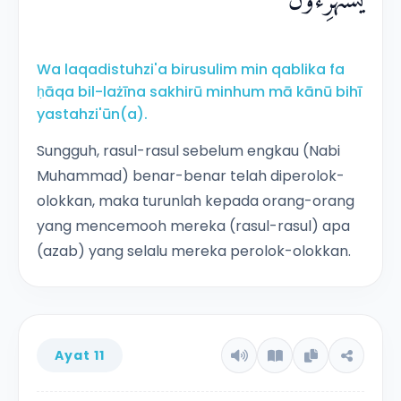
يَسْتَهْزِءُوْنَ ࣖ
Wa laqadistuhzi'a birusulim min qablika fa
ḥāqa bil-lażīna sakhirū minhum mā kānū bihī
yastahzi'ūn(a).
Sungguh, rasul-rasul sebelum engkau (Nabi
Muhammad) benar-benar telah diperolok-
olokkan, maka turunlah kepada orang-orang
yang mencemooh mereka (rasul-rasul) apa
(azab) yang selalu mereka perolok-olokkan.
Ayat 11