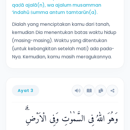
qaḍā ajalā(n), wa ajalum musamman
‘indahū ṡumma antum tamtarūn(a).
Dialah yang menciptakan kamu dari tanah,
kemudian Dia menentukan batas waktu hidup
(masing-masing). Waktu yang ditentukan
(untuk kebangkitan setelah mati) ada pada-
Nya. Kemudian, kamu masih meragukannya.
Ayat 3
وَهُوَ اللّٰهُ فِى السَّمٰوٰتِ وَفِى الْاَرْضِۗ