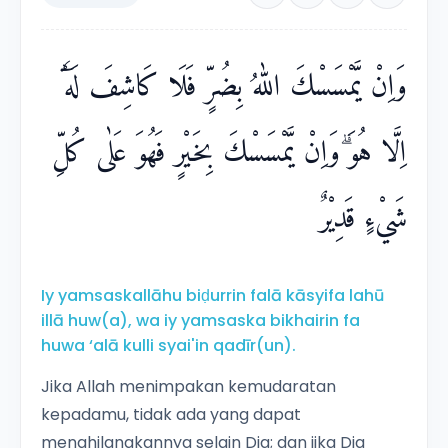
وَاِنْ يَّمْسَسْكَ اللّٰهُ بِضُرٍّ فَلَا كَاشِفَ لَهٗٓ
اِلَّا هُوَ ۗوَاِنْ يَّمْسَسْكَ بِخَيْرٍ فَهُوَ عَلٰى كُلِّ
شَيْءٍ قَدِيْرٌ
Iy yamsaskallāhu biḍurrin falā kāsyifa lahū
illā huw(a), wa iy yamsaska bikhairin fa
huwa ‘alā kulli syai'in qadīr(un).
Jika Allah menimpakan kemudaratan
kepadamu, tidak ada yang dapat
menghilangkannya selain Dia; dan jika Dia