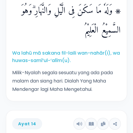
۞ وَلَهٗ مَا سَكَنَ فِى الَّيْلِ وَالنَّهَارِ ۗوَهُوَ
السَّمِيْعُ الْعَلِيْمُ
Wa lahū mā sakana fil-laili wan-nahār(i), wa
huwas-samī‘ul-‘alīm(u).
Milik-Nyalah segala sesuatu yang ada pada
malam dan siang hari. Dialah Yang Maha
Mendengar lagi Maha Mengetahui.
Ayat 14