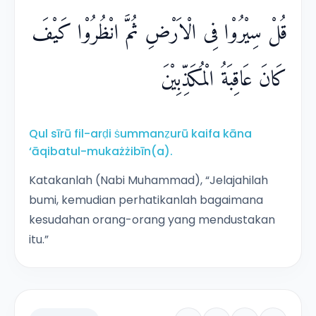
قُلْ سِيْرُوْا فِى الْاَرْضِ ثُمَّ انْظُرُوْا كَيْفَ
كَانَ عَاقِبَةُ الْمُكَذِّبِيْنَ
Qul sīrū fil-arḍi ṡummanẓurū kaifa kāna
‘āqibatul-mukażżibīn(a).
Katakanlah (Nabi Muhammad), “Jelajahilah
bumi, kemudian perhatikanlah bagaimana
kesudahan orang-orang yang mendustakan
itu.”