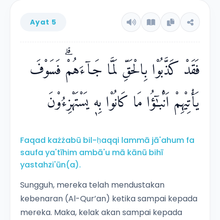
Ayat 5
فَقَدْ كَذَّبُوْا بِالْحَقِّ لَمَّا جَاۤءَهُمْۗ فَسَوْفَ
يَأْتِيْهِمْ اَنْۢبـٰۤؤُا مَا كَانُوْا بِهٖ يَسْتَهْزِءُوْنَ
Faqad każżabū bil-ḥaqqi lammā jā'ahum fa
saufa ya'tīhim ambā'u mā kānū bihī
yastahzi'ūn(a).
Sungguh, mereka telah mendustakan
kebenaran (Al-Qur’an) ketika sampai kepada
mereka. Maka, kelak akan sampai kepada