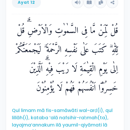
Ayat 12
قُلْ لِّمَنْ مَّا فِى السَّمٰوٰتِ وَالْاَرْضِۗ قُلْ
لِّلّٰهِ ۗ كَتَبَ عَلٰى نَفْسِهِ الرَّحْمَةَ ۗ لَيَجْمَعَنَّكُمْ
اِلٰى يَوْمِ الْقِيٰمَةِ لَا رَيْبَ فِيْهِۗ اَلَّذِيْنَ
خَسِرُوْٓا اَنْفُسَهُمْ فَهُمْ لَا يُؤْمِنُوْنَ
Qul limam mā fis-samāwāti wal-arḍ(i), qul
lillāh(i), kataba ‘alā nafsihir-raḥmah(ta),
layajma‘annakum ilā yaumil-qiyāmati lā