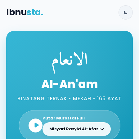
Ibnu
sta.
الانعام
Al-An'am
BINATANG TERNAK • MEKAH • 165 AYAT
Putar Murottal Full
Misyari Rasyid Al-Afasi