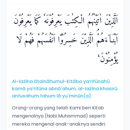
اَلَّذِيْنَ اٰتَيْنٰهُمُ الْكِتٰبَ يَعْرِفُوْنَهٗ كَمَا يَعْرِفُوْنَ
اَبْنَاۤءَهُمْۘ اَلَّذِيْنَ خَسِرُوْٓا اَنْفُسَهُمْ فَهُمْ لَا
يُؤْمِنُوْنَ ࣖ
Al-lażīna ātaināhumul-kitāba ya‘rifūnahū
kamā ya‘rifūna abnā'ahum, al-lażīna khasirū
anfusahum fahum lā yu'minūn(a).
Orang-orang yang telah Kami beri Kitab
mengenalnya (Nabi Muhammad) seperti
mereka mengenal anak-anaknya sendiri.