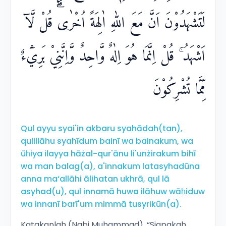
لَتَشْهَدُوْنَ اَنَّ مَعَ اللّٰهِ اٰلِهَةً اُخْرٰىۗ قُلْ لَّآ
اَشْهَدُ ۚ قُلْ اِنَّمَا هُوَ اِلٰهٌ وَّاحِدٌ وَّاِنَّنِيْ بَرِيْۤءٌ
مِّمَّا تُشْرِكُوْنَ
Qul ayyu syai'in akbaru syahādah(tan),
qulillāhu syahīdum bainī wa bainakum, wa
ūḥiya ilayya hāżal-qur'ānu li'unżirakum bihī
wa man balag(a), a'innakum latasyhadūna
anna ma‘allāhi ālihatan ukhrā, qul lā
asyhad(u), qul innamā huwa ilāhuw wāḥiduw
wa innanī barī'um mimmā tusyrikūn(a).
Katakanlah (Nabi Muhammad), “Siapakah