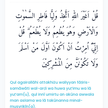
قُلْ اَغَيْرَ اللّٰهِ اَتَّخِذُ وَلِيًّا فَاطِرِ السَّمٰوٰتِ
وَالْاَرْضِ وَهُوَ يُطْعِمُ وَلَا يُطْعَمُ ۗ قُلْ
اِنِّيْٓ اُمِرْتُ اَنْ اَكُوْنَ اَوَّلَ مَنْ اَسْلَمَ
وَلَا تَكُوْنَنَّ مِنَ الْمُشْرِكِيْنَ
Qul agairallāhi attakhiżu waliyyan fāṭiris-
samāwāti wal-arḍi wa huwa yuṭ‘imu wa lā
yuṭ‘am(u), qul innī umirtu an akūna awwala
man aslama wa lā takūnanna minal-
musyrikīn(a).