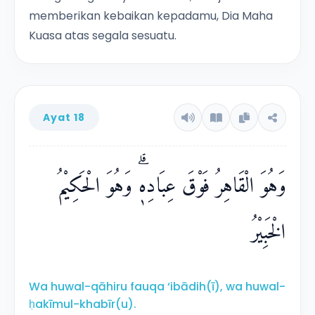
memberikan kebaikan kepadamu, Dia Maha
Kuasa atas segala sesuatu.
Ayat 18
وَهُوَ الْقَاهِرُ فَوْقَ عِبَادِهٖۗ وَهُوَ الْحَكِيْمُ
الْخَبِيْرُ
Wa huwal-qāhiru fauqa ‘ibādih(ī), wa huwal-
ḥakīmul-khabīr(u).