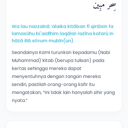
سِحْرٌ مُّبِيْنٌ
Wa lau nazzalnā ‘alaika kitāban fī qirṭāsin fa
lamasūhu bi'aidīhim laqālal-lażīna kafarū in
hāżā illā siḥrum mubīn(un).
Seandainya Kami turunkan kepadamu (Nabi
Muhammad) kitab (berupa tulisan) pada
kertas sehingga mereka dapat
menyentuhnya dengan tangan mereka
sendiri, pastilah orang-orang kafir itu
mengatakan, “Ini tidak lain hanyalah sihir yang
nyata.”