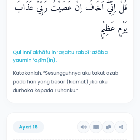
قُلْ اِنِّيْٓ اَخَافُ اِنْ عَصَيْتُ رَبِّيْ عَذَابَ
يَوْمٍ عَظِيْمٍ
Qul innī akhāfu in ‘aṣaitu rabbī ‘ażāba
yaumin ‘aẓīm(in).
Katakanlah, “Sesungguhnya aku takut azab
pada hari yang besar (kiamat) jika aku
durhaka kepada Tuhanku.”
Ayat 16