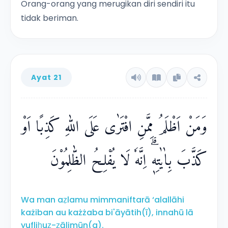
Orang-orang yang merugikan diri sendiri itu
tidak beriman.
Ayat 21
وَمَنْ اَظْلَمُ مِمَّنِ افْتَرٰى عَلَى اللّٰهِ كَذِبًا اَوْ
كَذَّبَ بِاٰيٰتِهٖۗ اِنَّهٗ لَا يُفْلِحُ الظّٰلِمُوْنَ
Wa man aẓlamu mimmaniftarā ‘alallāhi
każiban au każżaba bi'āyātih(ī), innahū lā
yufliḥuẓ-ẓālimūn(a).