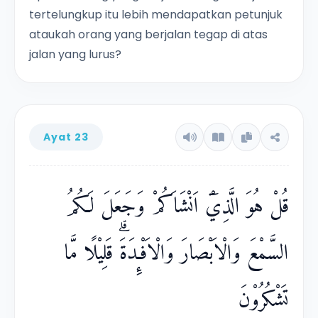
tertelungkup itu lebih mendapatkan petunjuk
ataukah orang yang berjalan tegap di atas
jalan yang lurus?
Ayat 23
قُلْ هُوَ الَّذِيْٓ اَنْشَاَكُمْ وَجَعَلَ لَكُمُ
السَّمْعَ وَالْاَبْصَارَ وَالْاَفْـِٕدَةَۗ قَلِيْلًا مَّا
تَشْكُرُوْنَ