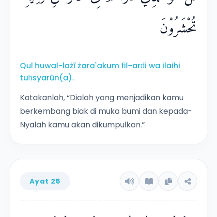
تُحْشَرُوْنَ
Qul huwal-lażī żara'akum fil-arḍi wa ilaihi
tuḥsyarūn(a).
Katakanlah, “Dialah yang menjadikan kamu
berkembang biak di muka bumi dan kepada-
Nyalah kamu akan dikumpulkan.”
Ayat 25