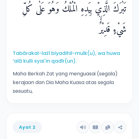
تَبٰرَكَ الَّذِيْ بِيَدِهِ الْمُلْكُۖ وَهُوَ عَلٰى كُلِّ
شَيْءٍ قَدِيْرٌۙ
Tabārakal-lażī biyadihil-mulk(u), wa huwa
‘alā kulli syai'in qadīr(un).
Maha Berkah Zat yang menguasai (segala)
kerajaan dan Dia Maha Kuasa atas segala
sesuatu,
Ayat 2