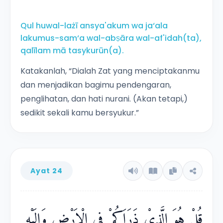
Qul huwal-lażī ansya'akum wa ja‘ala
lakumus-sam‘a wal-abṣāra wal-af'idah(ta),
qalīlam mā tasykurūn(a).
Katakanlah, “Dialah Zat yang menciptakanmu
dan menjadikan bagimu pendengaran,
penglihatan, dan hati nurani. (Akan tetapi,)
sedikit sekali kamu bersyukur.”
Ayat 24
قُلْ هُوَ الَّذِيْ ذَرَاَكُمْ فِى الْاَرْضِ وَاِلَيْهِ