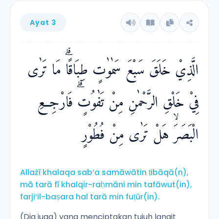
Ayat 3
الَّذِيْ خَلَقَ سَبْعَ سَمٰوٰتٍ طِبَاقًاۗ مَا تَرٰى
فِيْ خَلْقِ الرَّحْمٰنِ مِنْ تَفٰوُتٍۗ فَارْجِعِ
الْبَصَرَۙ هَلْ تَرٰى مِنْ فُطُوْرٍ
Allażī khalaqa sab‘a samāwātin ṭibāqā(n),
mā tarā fī khalqir-raḥmāni min tafāwut(in),
farji‘il-baṣara hal tarā min fuṭūr(in).
(Dia juga) yang menciptakan tujuh langit