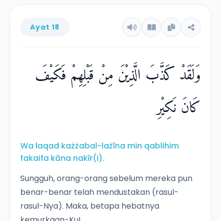
Ayat 18
وَلَقَدْ كَذَّبَ الَّذِيْنَ مِنْ قَبْلِهِمْ فَكَيْفَ
كَانَ نَكِيْرِ
Wa laqad każżabal-lażīna min qablihim
fakaifa kāna nakīr(i).
Sungguh, orang-orang sebelum mereka pun
benar-benar telah mendustakan (rasul-
rasul-Nya). Maka, betapa hebatnya
kemurkaan-Ku!