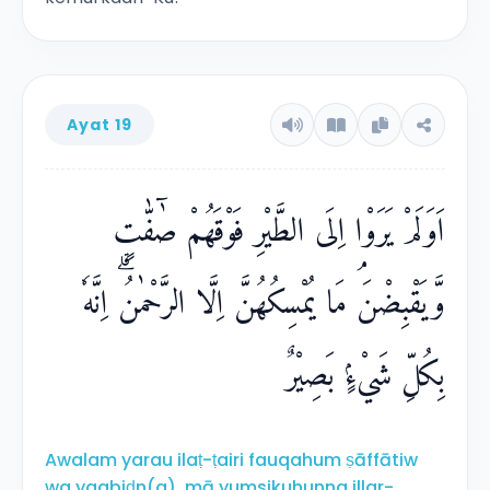
Ayat 19
اَوَلَمْ يَرَوْا اِلَى الطَّيْرِ فَوْقَهُمْ صٰۤفّٰتٍ
وَّيَقْبِضْنَۘ مَا يُمْسِكُهُنَّ اِلَّا الرَّحْمٰنُۗ اِنَّهٗ
بِكُلِّ شَيْءٍۢ بَصِيْرٌ
Awalam yarau ilaṭ-ṭairi fauqahum ṣāffātiw
wa yaqbiḍn(a), mā yumsikuhunna illar-