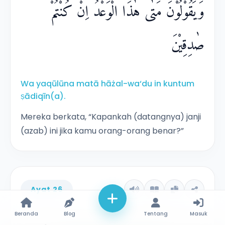
وَيَقُوْلُوْنَ مَتٰى هٰذَا الْوَعْدُ اِنْ كُنْتُمْ
صٰدِقِيْنَ
Wa yaqūlūna matā hāżal-wa‘du in kuntum
ṣādiqīn(a).
Mereka berkata, “Kapankah (datangnya) janji
(azab) ini jika kamu orang-orang benar?”
Ayat 26
Beranda
Blog
Tentang
Masuk