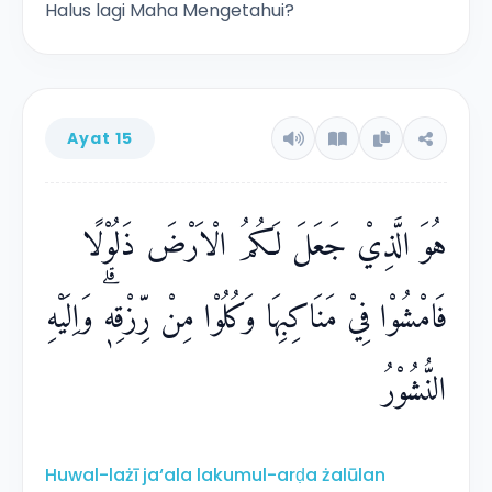
Halus lagi Maha Mengetahui?
Ayat 15
هُوَ الَّذِيْ جَعَلَ لَكُمُ الْاَرْضَ ذَلُوْلًا
فَامْشُوْا فِيْ مَنَاكِبِهَا وَكُلُوْا مِنْ رِّزْقِهٖۗ وَاِلَيْهِ
النُّشُوْرُ
Huwal-lażī ja‘ala lakumul-arḍa żalūlan