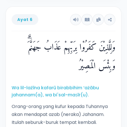
Ayat 6
وَلِلَّذِيْنَ كَفَرُوْا بِرَبِّهِمْ عَذَابُ جَهَنَّمَۗ
وَبِئْسَ الْمَصِيْرُ
Wa lil-lażīna kafarū birabbihim ‘ażābu
jahannam(a), wa bi'sal-maṣīr(u).
Orang-orang yang kufur kepada Tuhannya
akan mendapat azab (neraka) Jahanam.
Itulah seburuk-buruk tempat kembali.