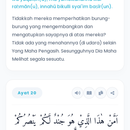
raḥmān(u), innahū bikulli syai'im baṣīr(un).
Tidakkah mereka memperhatikan burung-
burung yang mengembangkan dan
mengatupkan sayapnya di atas mereka?
Tidak ada yang menahannya (di udara) selain
Yang Maha Pengasih. Sesungguhnya Dia Maha
Melihat segala sesuatu.
Ayat 20
اَمَّنْ هٰذَا الَّذِيْ هُوَ جُنْدٌ لَّكُمْ يَنْصُرُكُمْ