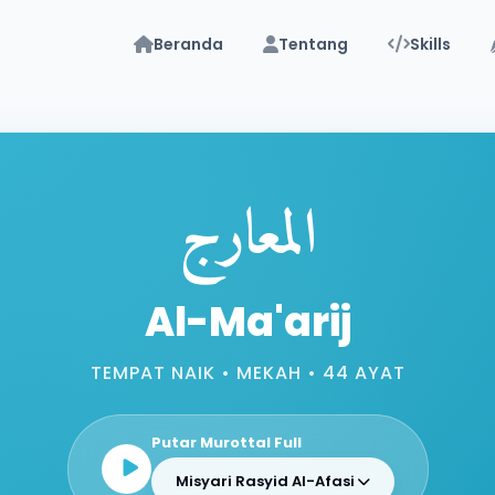
Beranda
Tentang
Skills
المعارج
Al-Ma'arij
TEMPAT NAIK • MEKAH • 44 AYAT
Putar Murottal Full
Misyari Rasyid Al-Afasi