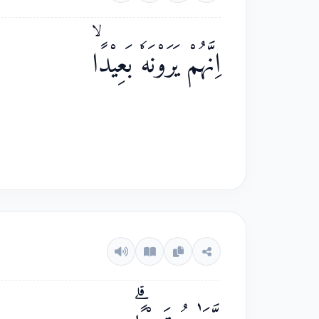
اِنَّهُمْ يَرَوْنَهٗ بَعِيْدًاۙ