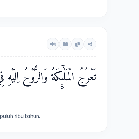
تَعْرُجُ الْمَلٰۤىِٕكَةُ وَالرُّوْحُ اِلَيْ
uluh ribu tahun.