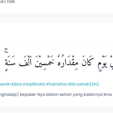
k) naik.
هِ فِيْ يَوْمٍ كَانَ مِقْدَارُهٗ خَمْسِيْنَ اَلْفَ سَنَةٍۚ
ī yaumin kāna miqdāruhū khamsīna alfa sanah(tin).
menghadap) kepada-Nya dalam sehari yang kadarnya lima p