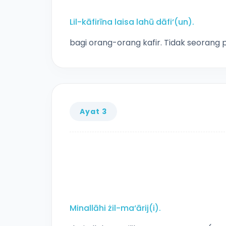
Lil-kāfirīna laisa lahū dāfi‘(un).
bagi orang-orang kafir. Tidak seoran
Ayat 3
Minallāhi żil-ma‘ārij(i).