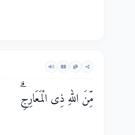
مِّنَ اللّٰهِ ذِى الْمَعَارِجِۗ