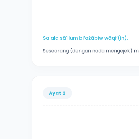
Sa'ala sā'ilum bi‘ażābiw wāqi‘(in).
Seseorang (dengan nada mengejek) mem
Ayat 2