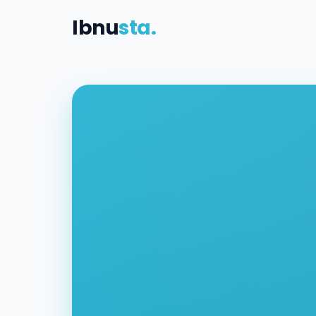
Ibnu
sta.