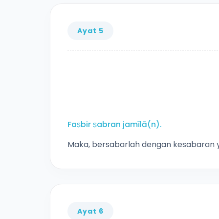
Ayat 5
Faṣbir ṣabran jamīlā(n).
Maka, bersabarlah dengan kesabaran y
Ayat 6