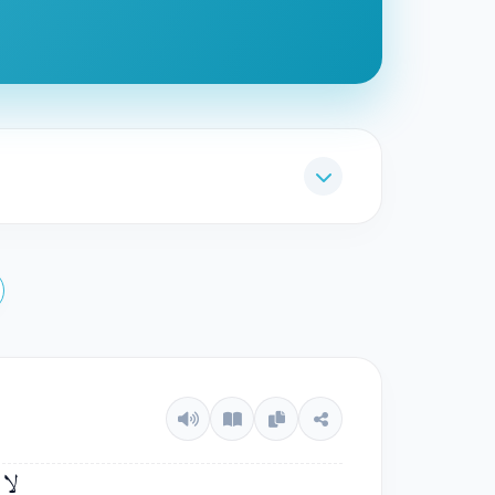
Haaqqah.
rkataan Al Ma'arij yang terdapat pada ayat
m, di antaranya
langit
, nikmat karunia dan