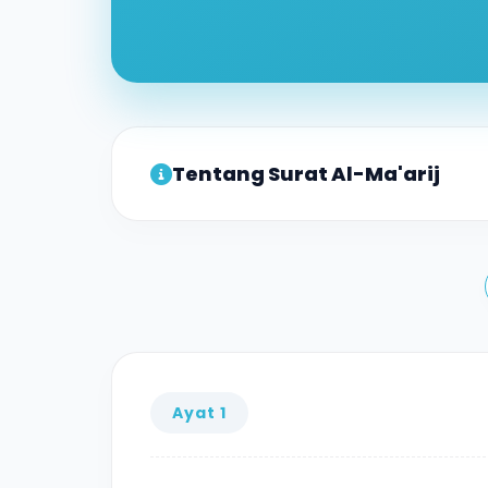
Tentang Surat Al-Ma'arij
Surat ini terdiri atas 44 ayat, termasuk 
Perkataan
Al Ma'arij
yang menjadi nama ba
3, yang artinya menurut bahasa
tempat 
derajat atau tingkatan yang diberikan Alla
Ayat 1