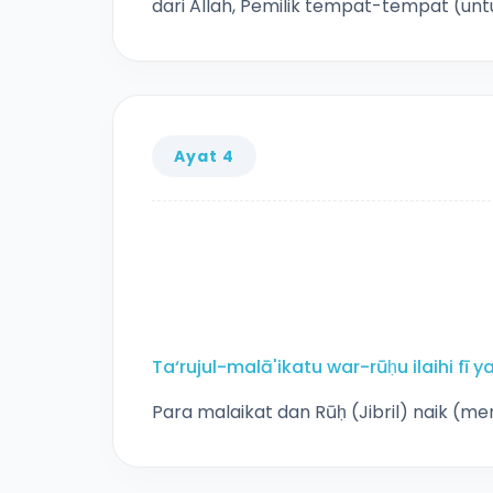
dari Allah, Pemilik tempat-tempat (untu
Ayat 4
Ta‘rujul-malā'ikatu war-rūḥu ilaihi f
Para malaikat dan Rūḥ (Jibril) naik (