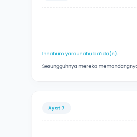
Innahum yaraunahū ba‘īdā(n).
Sesungguhnya mereka memandangnya (sik
Ayat 7