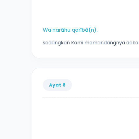
Wa narāhu qarībā(n).
sedangkan Kami memandangnya dekat (p
Ayat 8