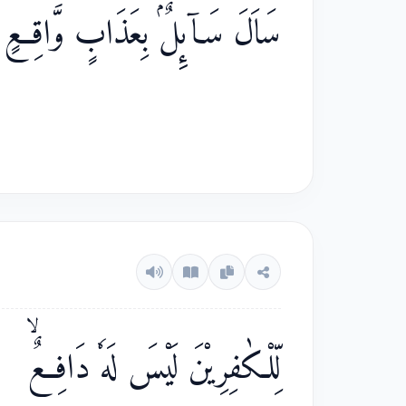
سَاَلَ سَاۤىِٕلٌۢ بِعَذَابٍ وَّاقِعٍۙ
لِّلْكٰفِرِيْنَ لَيْسَ لَهٗ دَافِعٌۙ