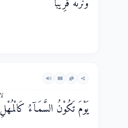
وَّنَرٰىهُ قَرِيْبًاۗ
يَوْمَ تَكُوْنُ السَّمَاۤءُ كَالْمُهْلِۙ