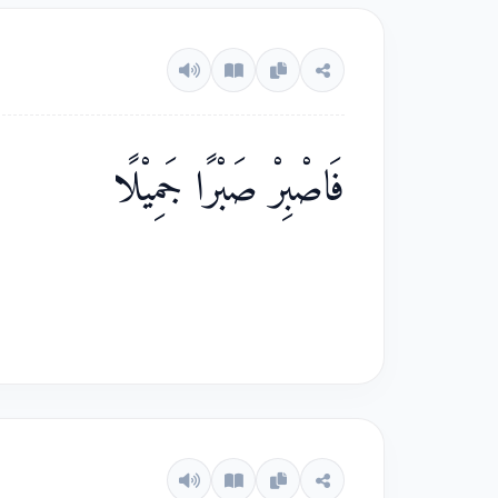
فَاصْبِرْ صَبْرًا جَمِيْلًا