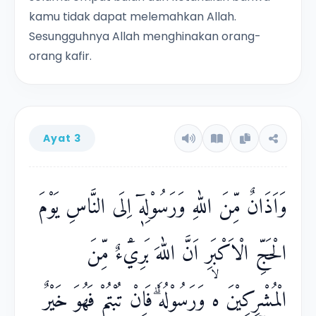
kamu tidak dapat melemahkan Allah.
Sesungguhnya Allah menghinakan orang-
orang kafir.
Ayat 3
وَاَذَانٌ مِّنَ اللّٰهِ وَرَسُوْلِهٖٓ اِلَى النَّاسِ يَوْمَ
الْحَجِّ الْاَكْبَرِ اَنَّ اللّٰهَ بَرِيْۤءٌ مِّنَ
الْمُشْرِكِيْنَ ەۙ وَرَسُوْلُهٗ ۗفَاِنْ تُبْتُمْ فَهُوَ خَيْرٌ