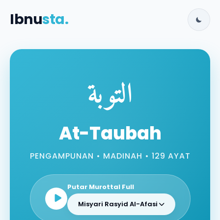
Ibnu
sta.
التوبة
At-Taubah
PENGAMPUNAN • MADINAH • 129 AYAT
Putar Murottal Full
Misyari Rasyid Al-Afasi