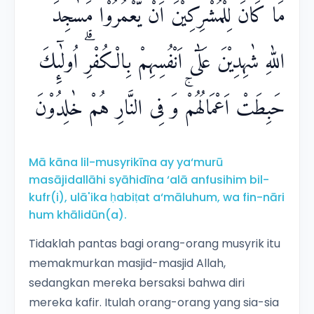
مَا كَانَ لِلْمُشْرِكِيْنَ اَنْ يَّعْمُرُوْا مَسٰجِدَ
اللّٰهِ شٰهِدِيْنَ عَلٰٓى اَنْفُسِهِمْ بِالْكُفْرِۗ اُولٰۤىِٕكَ
حَبِطَتْ اَعْمَالُهُمْۚ وَ فِى النَّارِ هُمْ خٰلِدُوْنَ
Mā kāna lil-musyrikīna ay ya‘murū
masājidallāhi syāhidīna ‘alā anfusihim bil-
kufr(i), ulā'ika ḥabiṭat a‘māluhum, wa fin-nāri
hum khālidūn(a).
Tidaklah pantas bagi orang-orang musyrik itu
memakmurkan masjid-masjid Allah,
sedangkan mereka bersaksi bahwa diri
mereka kafir. Itulah orang-orang yang sia-sia