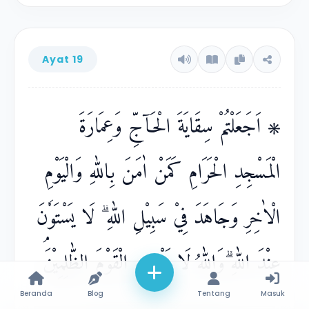
Ayat 19
۞ اَجَعَلْتُمْ سِقَايَةَ الْحَاۤجِّ وَعِمَارَةَ
الْمَسْجِدِ الْحَرَامِ كَمَنْ اٰمَنَ بِاللّٰهِ وَالْيَوْمِ
الْاٰخِرِ وَجَاهَدَ فِيْ سَبِيْلِ اللّٰهِ ۗ لَا يَسْتَوٗنَ
عِنْدَ اللّٰهِ ۗوَاللّٰهُ لَا يَهْدِى الْقَوْمَ الظّٰلِمِيْنَۘ
Beranda
Blog
Tentang
Masuk