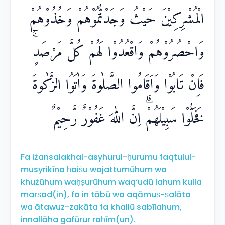
الْمُشْرِكِيْنَ حَيْثُ وَجَدْتُّمُوْهُمْ وَخُذُوْهُمْ
وَاحْصُرُوْهُمْ وَاقْعُدُوْا لَهُمْ كُلَّ مَرْصَدٍۚ
فَاِنْ تَابُوْا وَاَقَامُوا الصَّلٰوةَ وَاٰتَوُا الزَّكٰوةَ
فَخَلُّوْا سَبِيْلَهُمْۗ اِنَّ اللّٰهَ غَفُوْرٌ رَّحِيْمٌ
Fa iżansalakhal-asyhurul-ḥurumu faqtulul-
musyrikīna ḥaiṡu wajattumūhum wa
khużūhum waḥṣurūhum waq‘udū lahum kulla
marṣad(in), fa in tābū wa aqāmuṣ-ṣalāta
wa ātawuz-zakāta fa khallū sabīlahum,
innallāha gafūrur raḥīm(un).