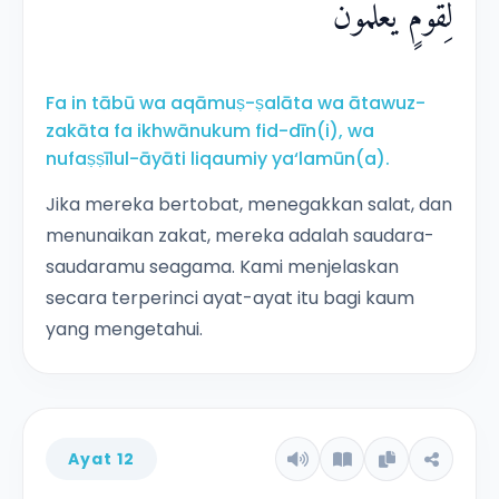
لِقَوْمٍ يَّعْلَمُوْنَ
Fa in tābū wa aqāmuṣ-ṣalāta wa ātawuz-
zakāta fa ikhwānukum fid-dīn(i), wa
nufaṣṣīlul-āyāti liqaumiy ya‘lamūn(a).
Jika mereka bertobat, menegakkan salat, dan
menunaikan zakat, mereka adalah saudara-
saudaramu seagama. Kami menjelaskan
secara terperinci ayat-ayat itu bagi kaum
yang mengetahui.
Ayat 12