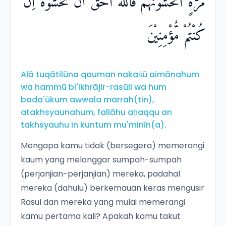
مَرَّةٍۗ اَتَخْشَوْنَهُمْ ۚفَاللّٰهُ اَحَقُّ اَنْ تَخْشَوْهُ اِنْ
كُنْتُمْ مُّؤْمِنِيْنَ
Alā tuqātilūna qauman nakaṡū aimānahum
wa hammū bi'ikhrājir-rasūli wa hum
bada'ūkum awwala marrah(tin),
atakhsyaunahum, fallāhu aḥaqqu an
takhsyauhu in kuntum mu'minīn(a).
Mengapa kamu tidak (bersegera) memerangi
kaum yang melanggar sumpah-sumpah
(perjanjian-perjanjian) mereka, padahal
mereka (dahulu) berkemauan keras mengusir
Rasul dan mereka yang mulai memerangi
kamu pertama kali? Apakah kamu takut