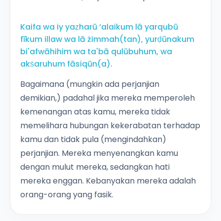
Kaifa wa iy yaẓharū ‘alaikum lā yarqubū
fīkum illaw wa lā żimmah(tan), yurḍūnakum
bi'afwāhihim wa ta'bā qulūbuhum, wa
akṡaruhum fāsiqūn(a).
Bagaimana (mungkin ada perjanjian
demikian,) padahal jika mereka memperoleh
kemenangan atas kamu, mereka tidak
memelihara hubungan kekerabatan terhadap
kamu dan tidak pula (mengindahkan)
perjanjian. Mereka menyenangkan kamu
dengan mulut mereka, sedangkan hati
mereka enggan. Kebanyakan mereka adalah
orang-orang yang fasik.