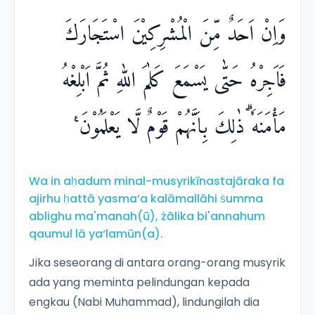
وَاِنْ اَحَدٌ مِّنَ الْمُشْرِكِيْنَ اسْتَجَارَكَ
فَاَجِرْهُ حَتّٰى يَسْمَعَ كَلٰمَ اللّٰهِ ثُمَّ اَبْلِغْهُ
مَأْمَنَهٗ ۗذٰلِكَ بِاَنَّهُمْ قَوْمٌ لَّا يَعْلَمُوْنَ ࣖ
Wa in aḥadum minal-musyrikīnastajāraka fa
ajirhu ḥattā yasma‘a kalāmallāhi ṡumma
ablighu ma'manah(ū), żālika bi'annahum
qaumul lā ya‘lamūn(a).
Jika seseorang di antara orang-orang musyrik
ada yang meminta pelindungan kepada
engkau (Nabi Muhammad), lindungilah dia