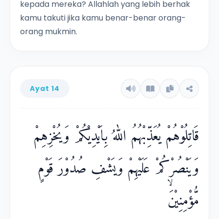
kepada mereka? Allahlah yang lebih berhak
kamu takuti jika kamu benar-benar orang-
orang mukmin.
Ayat 14
قَاتِلُوْهُمْ يُعَذِّبْهُمُ اللّٰهُ بِاَيْدِيْكُمْ وَيُخْزِهِمْ
وَيَنْصُرْكُمْ عَلَيْهِمْ وَيَشْفِ صُدُوْرَ قَوْمٍ
مُّؤْمِنِيْنَۙ