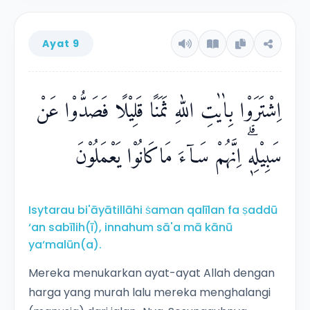
Ayat 9
اِشْتَرَوْا بِاٰيٰتِ اللّٰهِ ثَمَنًا قَلِيْلًا فَصَدُّوْا عَنْ
سَبِيْلِهٖۗ اِنَّهُمْ سَاۤءَ مَاكَانُوْا يَعْمَلُوْنَ
Isytarau bi'āyātillāhi ṡaman qalīlan fa ṣaddū
‘an sabīlih(ī), innahum sā'a mā kānū
ya‘malūn(a).
Mereka menukarkan ayat-ayat Allah dengan
harga yang murah lalu mereka menghalangi