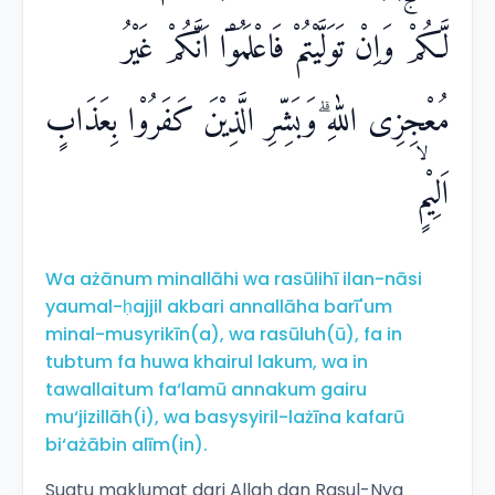
لَّكُمْۚ وَاِنْ تَوَلَّيْتُمْ فَاعْلَمُوْٓا اَنَّكُمْ غَيْرُ
مُعْجِزِى اللّٰهِ ۗوَبَشِّرِ الَّذِيْنَ كَفَرُوْا بِعَذَابٍ
اَلِيْمٍۙ
Wa ażānum minallāhi wa rasūlihī ilan-nāsi
yaumal-ḥajjil akbari annallāha barī'um
minal-musyrikīn(a), wa rasūluh(ū), fa in
tubtum fa huwa khairul lakum, wa in
tawallaitum fa‘lamū annakum gairu
mu‘jizillāh(i), wa basysyiril-lażīna kafarū
bi‘ażābin alīm(in).
Suatu maklumat dari Allah dan Rasul-Nya