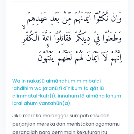
وَاِنْ نَّكَثُوْٓا اَيْمَانَهُمْ مِّنْۢ بَعْدِ عَهْدِهِمْ
وَطَعَنُوْا فِيْ دِيْنِكُمْ فَقَاتِلُوْٓا اَىِٕمَّةَ الْكُفْرِۙ
اِنَّهُمْ لَآ اَيْمَانَ لَهُمْ لَعَلَّهُمْ يَنْتَهُوْنَ
Wa in nakaṡū aimānahum mim ba‘di
‘ahdihim wa ṭa‘anū fī dīnikum fa qātilū
a'immatal-kufr(i), innahum lā aimāna lahum
la‘allahum yantahūn(a).
Jika mereka melanggar sumpah sesudah
perjanjian mereka dan menistakan agamamu,
perangilah para pemimpin kekufuran itu