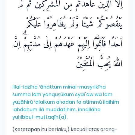
اِلَّا الَّذِيْنَ عَاهَدْتُّمْ مِّنَ الْمُشْرِكِيْنَ ثُمَّ لَمْ
يَنْقُصُوْكُمْ شَيْـًٔا وَّلَمْ يُظَاهِرُوْا عَلَيْكُمْ
اَحَدًا فَاَتِمُّوْٓا اِلَيْهِمْ عَهْدَهُمْ اِلٰى مُدَّتِهِمْۗ اِنَّ
اللّٰهَ يُحِبُّ الْمُتَّقِيْنَ
Illal-lażīna ‘āhattum minal-musyrikīna
ṡumma lam yanquṣūkum syai'aw wa lam
yuẓāhirū ‘alaikum aḥadan fa atimmū ilaihim
‘ahdahum ilā muddatihim, innallāha
yuḥibbul-muttaqīn(a).
(Ketetapan itu berlaku,) kecuali atas orang-