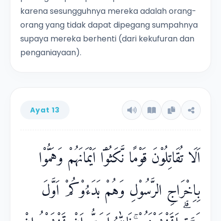
karena sesungguhnya mereka adalah orang-
orang yang tidak dapat dipegang sumpahnya
supaya mereka berhenti (dari kekufuran dan
penganiayaan).
Ayat 13
اَلَا تُقَاتِلُوْنَ قَوْمًا نَّكَثُوْٓا اَيْمَانَهُمْ وَهَمُّوْا
بِاِخْرَاجِ الرَّسُوْلِ وَهُمْ بَدَءُوْكُمْ اَوَّلَ