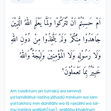
اَمْ حَسِبْتُمْ اَنْ تُتْرَكُوْا وَلَمَّا يَعْلَمِ اللّٰهُ الَّذِيْنَ
جَاهَدُوْا مِنْكُمْ وَلَمْ يَتَّخِذُوْا مِنْ دُوْنِ اللّٰهِ
وَلَا رَسُوْلِهٖ وَلَا الْمُؤْمِنِيْنَ وَلِيْجَةً ۗوَاللّٰهُ
خَبِيْرٌۢ بِمَا تَعْمَلُوْنَ ࣖ
Am ḥasibtum an tutrakū wa lammā
ya‘lamillāhul-lażīna jāhadū minkum wa lam
yattakhiżū min dūnillāhi wa lā rasūlihī wa lal-
mu'minīna walījah(tan), wallāhu khabīrum