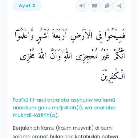
haji tahun itu juga.
Ayat 2
فَسِيْحُوْا فِى الْاَرْضِ اَرْبَعَةَ اَشْهُرٍ وَّاعْلَمُوْٓا
اَنَّكُمْ غَيْرُ مُعْجِزِى اللّٰهِ ۙوَاَنَّ اللّٰهَ مُخْزِى
الْكٰفِرِيْنَ
Fasīḥū fil-arḍi arba‘ata asyhuriw wa‘lamū
annakum gairu mu‘jizillāh(i), wa anallāha
mukhzil-kāfirīn(a).
Berjalanlah kamu (kaum musyrik) di bumi
selama empat bulan dan ketahuilah bahwa