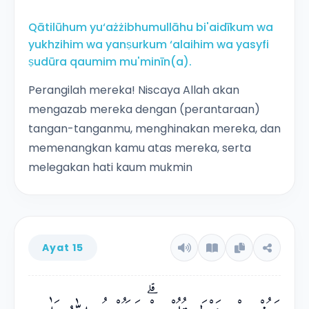
Qātilūhum yu‘ażżibhumullāhu bi'aidīkum wa
yukhzihim wa yanṣurkum ‘alaihim wa yasyfi
ṣudūra qaumim mu'minīn(a).
Perangilah mereka! Niscaya Allah akan
mengazab mereka dengan (perantaraan)
tangan-tanganmu, menghinakan mereka, dan
memenangkan kamu atas mereka, serta
melegakan hati kaum mukmin
Ayat 15