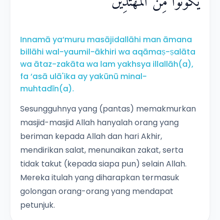
يَّكُوْنُوْا مِنَ الْمُهْتَدِيْنَ
Innamā ya‘muru masājidallāhi man āmana
billāhi wal-yaumil-ākhiri wa aqāmaṣ-ṣalāta
wa ātaz-zakāta wa lam yakhsya illallāh(a),
fa ‘asā ulā'ika ay yakūnū minal-
muhtadīn(a).
Sesungguhnya yang (pantas) memakmurkan
masjid-masjid Allah hanyalah orang yang
beriman kepada Allah dan hari Akhir,
mendirikan salat, menunaikan zakat, serta
tidak takut (kepada siapa pun) selain Allah.
Mereka itulah yang diharapkan termasuk
golongan orang-orang yang mendapat
petunjuk.