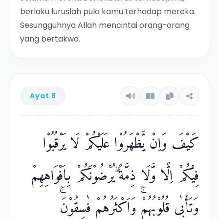
berlaku luruslah pula kamu terhadap mereka.
Sesungguhnya Allah mencintai orang-orang
yang bertakwa.
Ayat 8
كَيْفَ وَاِنْ يَّظْهَرُوْا عَلَيْكُمْ لَا يَرْقُبُوْا
فِيْكُمْ اِلًّا وَّلَا ذِمَّةً ۗيُرْضُوْنَكُمْ بِاَفْوَاهِهِمْ
وَتَأْبٰى قُلُوْبُهُمْۚ وَاَكْثَرُهُمْ فٰسِقُوْنَۚ