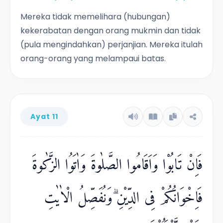
Mereka tidak memelihara (hubungan)
kekerabatan dengan orang mukmin dan tidak
(pula mengindahkan) perjanjian. Mereka itulah
orang-orang yang melampaui batas.
Ayat 11
فَاِنْ تَابُوْا وَاَقَامُوا الصَّلٰوةَ وَاٰتَوُا الزَّكٰوةَ
فَاِخْوَانُكُمْ فِى الدِّيْنِ ۗوَنُفَصِّلُ الْاٰيٰتِ