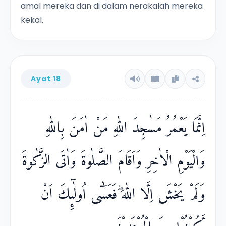
amal mereka dan di dalam nerakalah mereka
kekal.
Ayat 18
اِنَّمَا يَعْمُرُ مَسٰجِدَ اللّٰهِ مَنْ اٰمَنَ بِاللّٰهِ
وَالْيَوْمِ الْاٰخِرِ وَاَقَامَ الصَّلٰوةَ وَاٰتَى الزَّكٰوةَ
وَلَمْ يَخْشَ اِلَّا اللّٰهَ ۗفَعَسٰٓى اُولٰۤىِٕكَ اَنْ