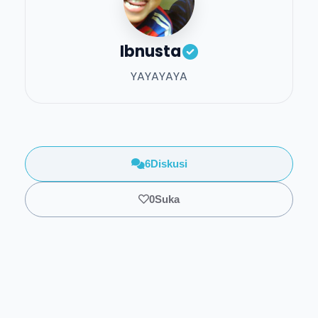
Ibnusta
YAYAYAYA
6
Diskusi
0
Suka