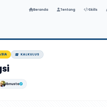
Beranda
Tentang
Skills
ASIA
KALKULUS
gsi
Ibnusta